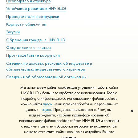
Руководство и структура
Дов
Устойчивое развитие в НИУ ВШЭ
Ол
Преподаватели и сотрудники
При
Корпуса и общежития
Вы
Закупки
При
Обращения граждан в НИУ ВШЭ
Ас
Фонд целевого капитала
До
Противодействие коррупции
Цен
Сведения о доходах, расходах, об имуществе и
Би
обязательствах имущественного характера
Об
Сведения об образовательной организации
Обр
Людям с ограниченными возможностями здоровья
Мы используем файлы cookies для улучшения работы сайта
Единая платежная страница
НИУ ВШЭ и большего удобства его использования. Более
подробную информацию об использовании файлов cookies
Работа в Вышке
можно найти
здесь
, наши правила обработки персональных
данных –
здесь
. Продолжая пользоваться сайтом, вы
✖
Редактору
подтверждаете, что были проинформированы об
© НИУ ВШЭ 1993–2026
Адреса и контакты
Условия использования
использовании файлов cookies сайтом НИУ ВШЭ и согласны
с нашими правилами обработки персональных данных. Вы
материалов
Политика конфиденциальности
Карта сайта
можете отключить файлы cookies в настройках Вашего
Шрифты HSE Sans и HSE Slab разработаны в
Школе дизайна НИУ ВШЭ
браузера.