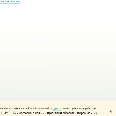
ин «БукВышка»
ьзовании файлов cookies можно найти
здесь
, наши правила обработки
Редактору
✖
том НИУ ВШЭ и согласны с нашими правилами обработки персональных