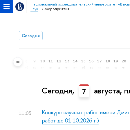
Национальный исследовательский университет «Высш
наук
Мероприятия
Сегодня
5
6
7
8
9
10
11
12
13
14
15
16
17
18
19
20
ср
чт
пт
сб
вс
пн
вт
ср
чт
пт
сб
вс
пн
вт
ср
чт
Сегодня,
августа, 
7
Конкурс научных работ имени Дми
11:05
работ до 01.10.2026 г.)