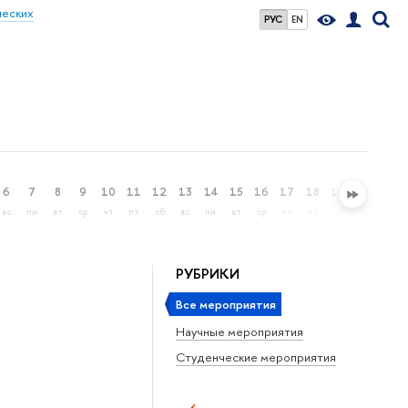
ческих
РУС
EN
6
7
8
9
10
11
12
13
14
15
16
17
18
19
20
21
вс
пн
вт
ср
чт
пт
сб
вс
пн
вт
ср
чт
пт
сб
вс
пн
РУБРИКИ
Все мероприятия
Научные мероприятия
Студенческие мероприятия