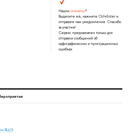
Нашли
опечатку
?
Выделите её, нажмите Ctrl+Enter и
отправьте нам уведомление. Спасибо
за участие!
Сервис предназначен только для
отправки сообщений об
орфографических и пунктуационных
ошибках.
ероприятия
дом ВШЭ