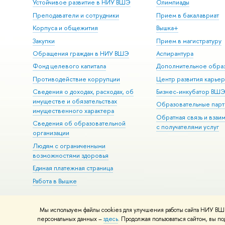
Устойчивое развитие в НИУ ВШЭ
Олимпиады
Преподаватели и сотрудники
Прием в бакалавриат
Корпуса и общежития
Вышка+
Закупки
Прием в магистратуру
Обращения граждан в НИУ ВШЭ
Аспирантура
Фонд целевого капитала
Дополнительное обра
Противодействие коррупции
Центр развития карье
Сведения о доходах, расходах, об
Бизнес-инкубатор ВШ
имуществе и обязательствах
Образовательные парт
имущественного характера
Обратная связь и взаи
Сведения об образовательной
с получателями услуг
организации
Людям с ограниченными
возможностями здоровья
Единая платежная страница
Работа в Вышке
Мы используем файлы cookies для улучшения работы сайта НИУ ВШЭ
© НИУ ВШЭ 1993–2026
Адреса и контакты
Условия использова
персональных данных –
здесь
. Продолжая пользоваться сайтом, вы 
Шрифты HSE Sans и HSE Slab разработаны в
Школе дизайна НИУ