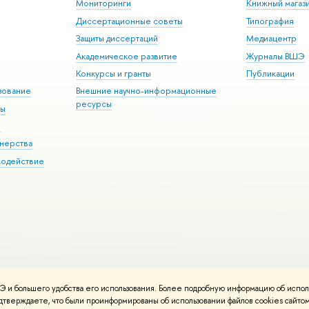
Мониторинги
Книжный магаз
Диссертационные советы
Типография
Защиты диссертаций
Медиацентр
Академическое развитие
Журналы ВШЭ
Конкурсы и гранты
Публикации
зование
Внешние научно-информационные
ресурсы
ры
Э
нерства
модействие
 и большего удобства его использования. Более подробную информацию об испол
ния материалов
Политика конфиденциальности
Карта сайта
подтверждаете, что были проинформированы об использовании файлов cookies сай
 ВШЭ