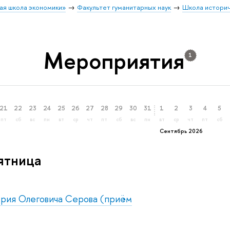
ая школа экономики»
Факультет гуманитарных наук
Школа истори
Мероприятия
1
21
22
23
24
25
26
27
28
29
30
31
1
2
3
4
5
пт
сб
вс
пн
вт
ср
чт
пт
сб
вс
пн
вт
ср
чт
пт
сб
Сентябрь 2026
пятница
трия Олеговича Серова (приём