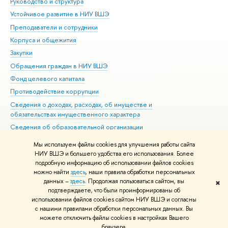
Руководство и структура
Дов
Устойчивое развитие в НИУ ВШЭ
Ол
Преподаватели и сотрудники
При
Корпуса и общежития
Вы
Закупки
При
Обращения граждан в НИУ ВШЭ
Ас
Фонд целевого капитала
До
Противодействие коррупции
Цен
Сведения о доходах, расходах, об имуществе и
Би
обязательствах имущественного характера
Об
Сведения об образовательной организации
Обр
Людям с ограниченными возможностями здоровья
Мы используем файлы cookies для улучшения работы сайта
Единая платежная страница
НИУ ВШЭ и большего удобства его использования. Более
подробную информацию об использовании файлов cookies
Работа в Вышке
можно найти
здесь
, наши правила обработки персональных
данных –
здесь
. Продолжая пользоваться сайтом, вы
✖
Редактору
подтверждаете, что были проинформированы об
© НИУ ВШЭ 1993–2026
Адреса и контакты
Условия использования
использовании файлов cookies сайтом НИУ ВШЭ и согласны
с нашими правилами обработки персональных данных. Вы
материалов
Политика конфиденциальности
Карта сайта
можете отключить файлы cookies в настройках Вашего
Шрифты HSE Sans и HSE Slab разработаны в
Школе дизайна НИУ ВШЭ
браузера.