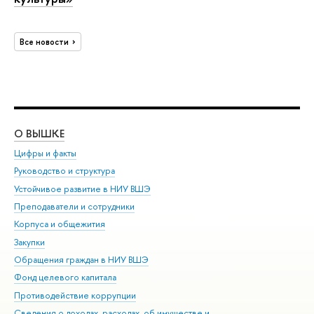
Все новости
О ВЫШКЕ
ОБ
Цифры и факты
Ли
Руководство и структура
Дов
Устойчивое развитие в НИУ ВШЭ
Ол
Преподаватели и сотрудники
При
Корпуса и общежития
Вы
Закупки
При
Обращения граждан в НИУ ВШЭ
Ас
Фонд целевого капитала
До
Противодействие коррупции
Цен
Сведения о доходах, расходах, об имуществе и
Би