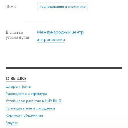
Темы
исследования и аналитика
Международный центр
В статье
упомянуты
антропологии
О ВЫШКЕ
ОБ
Цифры и факты
Ли
Руководство и структура
Дов
Устойчивое развитие в НИУ ВШЭ
Ол
Преподаватели и сотрудники
При
Корпуса и общежития
Вы
Закупки
При