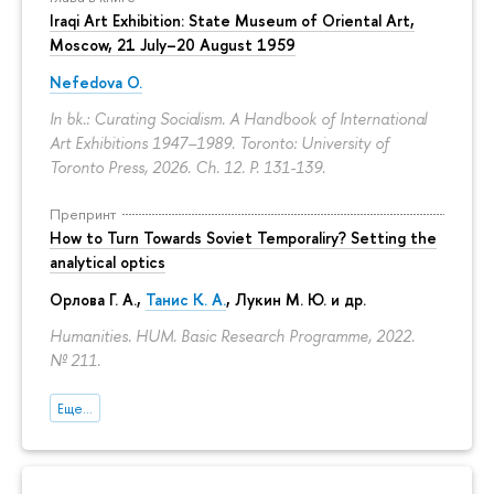
Iraqi Art Exhibition: State Museum of Oriental Art,
Moscow, 21 July–20 August 1959
Nefedova O.
In bk.: Curating Socialism. A Handbook of International
Art Exhibitions 1947–1989. Toronto: University of
Toronto Press, 2026. Ch. 12.
P. 131-139.
Препринт
How to Turn Towards Soviet Temporaliry? Setting the
analytical optics
Орлова Г. А.
,
Танис К. А.
,
Лукин М. Ю.
и др.
Humanities. HUM. Basic Research Programme, 2022.
№ 211.
Еще...