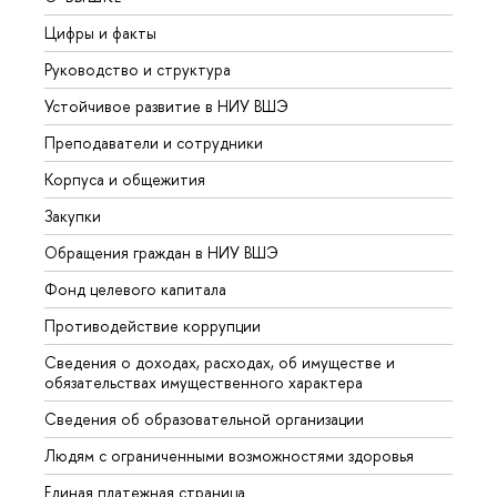
Цифры и факты
Лице
Руководство и структура
Довуз
Устойчивое развитие в НИУ ВШЭ
Олим
Преподаватели и сотрудники
Прием
Корпуса и общежития
Вышк
Закупки
Прием
Обращения граждан в НИУ ВШЭ
Аспир
Фонд целевого капитала
Допол
Противодействие коррупции
Центр
Сведения о доходах, расходах, об имуществе и
Бизне
обязательствах имущественного характера
Образ
Сведения об образовательной организации
Обрат
Людям с ограниченными возможностями здоровья
Единая платежная страница