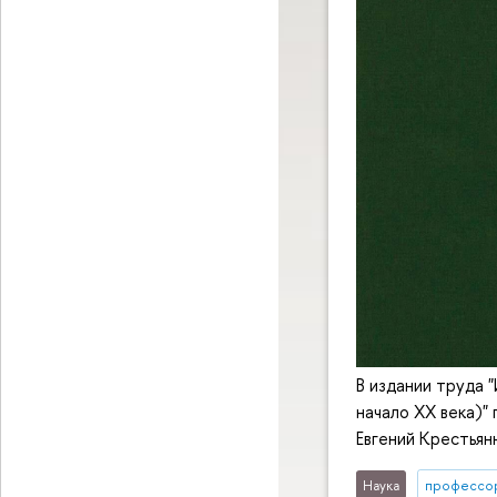
В издании труда 
начало XX века)"
Евгений Крестьян
Наука
профессо