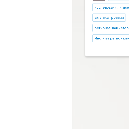
исследования и ана
азиатская россия
региональная истор
Институт региональ