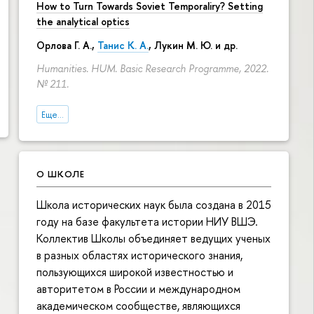
How to Turn Towards Soviet Temporaliry? Setting
the analytical optics
Орлова Г. А.
,
Танис К. А.
,
Лукин М. Ю.
и др.
Humanities. HUM. Basic Research Programme, 2022.
№ 211.
Еще...
О ШКОЛЕ
Школа исторических наук была создана в 2015
году на базе факультета истории НИУ ВШЭ.
Коллектив Школы объединяет ведущих ученых
в разных областях исторического знания,
пользующихся широкой известностью и
авторитетом в России и международном
академическом сообществе, являющихся