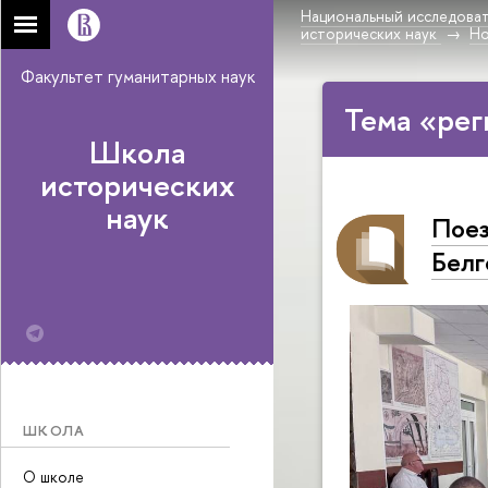
Национальный исследоват
исторических наук
Н
Факультет гуманитарных наук
Тема «рег
Школа
исторических
наук
Поез
Белг
ШКОЛА
О школе