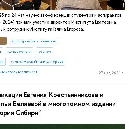
23 по 24 мая научной конференции студентов и аспирантов
 2024" приняли участие директор Института Екатерина
ный сотрудник Института Галина Егорова.
знь
исследования и аналитика
и
конференция
космос
ия
символический капитал города
ных исторических исследований
27 мая, 2024 г.
икация Евгения Крестьянникова и
льи Беляевой в многотомном издании
ория Сибири"