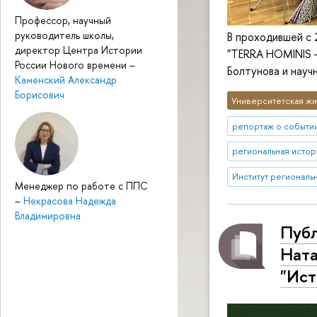
Профессор, научный
руководитель школы,
В проходившей с 
директор Центра Истории
"TERRA HOMINIS –
России Нового времени
–
Болтунова и науч
Каменский Александр
Борисович
Университетская жи
репортаж о событи
региональная истор
Институт региональ
Менеджер по работе с ППС
–
Некрасова Надежда
Владимировна
Публ
Ната
"Ист