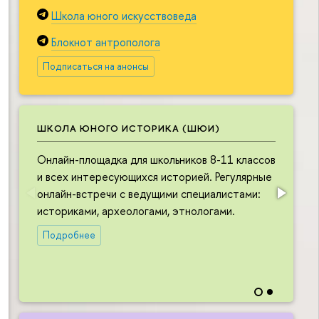
Школа юного искусствоведа
Блокнот антрополога
Подписаться на анонсы
ШКОЛА ЮНОГО ИСТОРИКА (ШЮИ)
Онлайн-площадка для школьников 8-11 классов
О
и всех интересующихся историей. Регулярные
ш
онлайн-встречи с ведущими специалистами:
и
историками, археологами, этнологами.
в
л
Подробнее
в
н
и