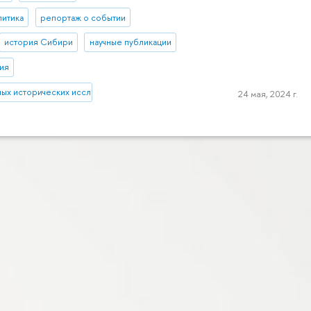
литика
репортаж о событии
история Сибири
научные публикации
ия
ных исторических исследований
24 мая, 2024 г.