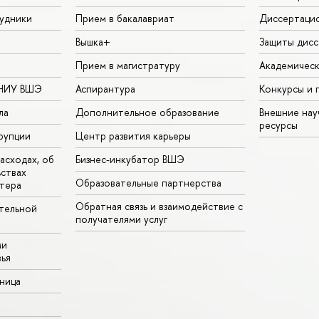
удники
Прием в бакалавриат
Диссертаци
Вышка+
Защиты дисс
Прием в магистратуру
Академическ
 НИУ ВШЭ
Аспирантура
Конкурсы и 
ла
Дополнительное образование
Внешние на
ресурсы
рупции
Центр развития карьеры
асходах, об
Бизнес-инкубатор ВШЭ
ьствах
Образовательные партнерства
тера
Обратная связь и взаимодействие с
тельной
получателями услуг
ми
ья
аница