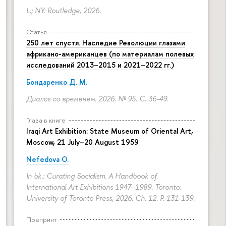
L.; NY: Routledge, 2026.
Статья
250 лет спустя. Наследие Революции глазами
африкано-американцев (по материалам полевых
исследований 2013–2015 и 2021–2022 гг.)
Бондаренко Д. М.
Диалог со временем. 2026. № 95.
С. 36-49.
Глава в книге
Iraqi Art Exhibition: State Museum of Oriental Art,
Moscow, 21 July–20 August 1959
Nefedova O.
In bk.: Curating Socialism. A Handbook of
International Art Exhibitions 1947–1989. Toronto:
University of Toronto Press, 2026. Ch. 12.
P. 131-139.
Препринт