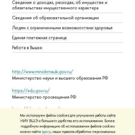
Сведения о доходах, расходах, об имуществе и
Бизне
обязательствах имущественного характера
Образ
Сведения об образовательной организации
Обрат
Людям с ограниченными возможностями здоровья
Единая платежная страница
Работа в Вышке
http://www.minobrnauki.gov.ru/
Министерство науки и высшего образования РФ
https://edu.gov.ru/
Министерство просвещения РФ
https://elearning.hse.ru/mooc
Массовые открытые онлайн-курсы
Мы используем файлы cookies для улучшения работы сайта
НИУ ВШЭ и большего удобства его использования. Более
подробную информацию об использовании файлов cookies
можно найти
здесь
, наши правила обработки персональных