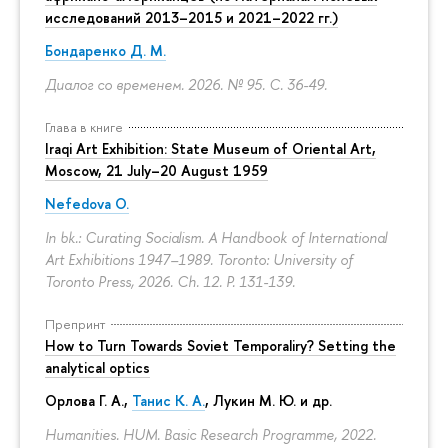
исследований 2013–2015 и 2021–2022 гг.)
Бондаренко Д. М.
Диалог со временем. 2026. № 95.
С. 36-49.
Глава в книге
Iraqi Art Exhibition: State Museum of Oriental Art,
Moscow, 21 July–20 August 1959
Nefedova O.
In bk.: Curating Socialism. A Handbook of International
Art Exhibitions 1947–1989. Toronto: University of
Toronto Press, 2026. Ch. 12.
P. 131-139.
Препринт
How to Turn Towards Soviet Temporaliry? Setting the
analytical optics
Орлова Г. А.
,
Танис К. А.
,
Лукин М. Ю.
и др.
Humanities. HUM. Basic Research Programme, 2022.