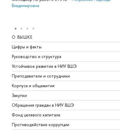
Владимировна
О ВЫШКЕ
ОБР
Цифры и факты
Лице
Руководство и структура
Довуз
Устойчивое развитие в НИУ ВШЭ
Олим
Преподаватели и сотрудники
Прием
Корпуса и общежития
Вышк
Закупки
Прием
Обращения граждан в НИУ ВШЭ
Аспир
Фонд целевого капитала
Допол
Противодействие коррупции
Центр