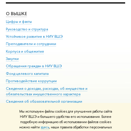
О ВЫШКЕ
ОБ
Цифры и факты
Ли
Руководство и структура
Дов
Устойчивое развитие в НИУ ВШЭ
Ол
Преподаватели и сотрудники
При
Корпуса и общежития
Вы
Закупки
При
Обращения граждан в НИУ ВШЭ
Ас
Фонд целевого капитала
До
Противодействие коррупции
Цен
Сведения о доходах, расходах, об имуществе и
Би
обязательствах имущественного характера
Об
Сведения об образовательной организации
Обр
Людям с ограниченными возможностями здоровья
Мы используем файлы cookies для улучшения работы сайта
Единая платежная страница
НИУ ВШЭ и большего удобства его использования. Более
подробную информацию об использовании файлов cookies
Работа в Вышке
можно найти
здесь
, наши правила обработки персональных