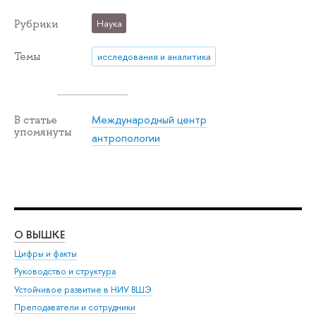
Рубрики
Наука
Темы
исследования и аналитика
Международный центр
В статье
упомянуты
антропологии
О ВЫШКЕ
ОБ
Цифры и факты
Ли
Руководство и структура
Дов
Устойчивое развитие в НИУ ВШЭ
Ол
Преподаватели и сотрудники
При