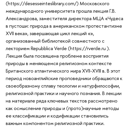
(https://desesseinteslibrary.com/) Московского
международного университета прошла лекция Г.В.
Александрова, заместителя директора МЦА «Чудеса
в пустоши: природа в американском протестантизме
XVII века», завершающая цикл лекций «»,
организованный библиотекой совместного с
лекторием Repubblica Verde (https://rverde.ru ).
Лекция была посвящена проблеме восприятия
природы в меняющемся религиозном контексте
Британского атлантического мира XVII-XVIII в. В этот
период новоанглийские проповедники обращаются к
своеобразному сплаву теологии и натурфилософии,
религиозной практики и научного познания. В лекции
на материале ряда ключевых текстов рассмотрено
как осмысление природы и (прото)научные методы
ее классификации и кодификации становились
важным компонентом религиозной практики.