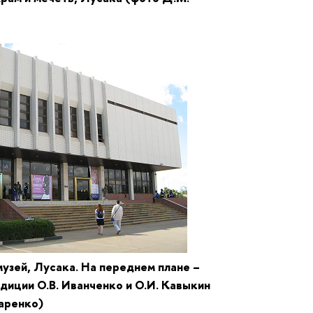
узей, Лусака. На переднем плане –
диции О.В. Иванченко и О.И. Кавыкин
аренко)