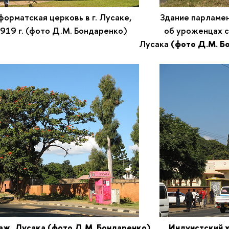
еформатская церковь в г. Лусаке, Здание парламент
 1919 г. (фото Д.М. Бондаренко) об уроженцах стра
усака
(фото Д.М. Б
заж, Лусака
(фото Д.М. Бондаренко) Индуистский хр