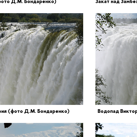
фото Д.М. Бондаренко) Закат над Замбе
рия
(фото Д.М. Бондаренко)
Водопад Виктор