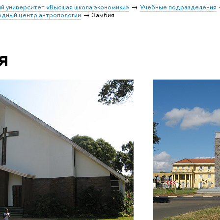
й университет «Высшая школа экономики»
Учебные подразделения
дный центр антропологии
Замбия
я