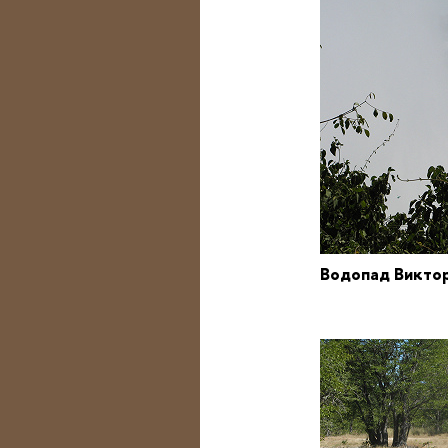
Водопад Викт
Зам