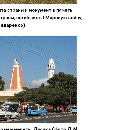
а страны и монумент в память
ны, погибших в I Мировую войну,
ондаренко)
ам и мечеть, Лусака
(фото Д.М.