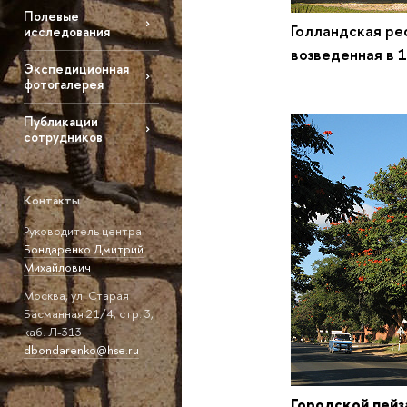
Полевые
Голландская р
исследования
возведенная в
Экспедиционная
Л
фотогалерея
Публикации
сотрудников
Контакты
Руководитель центра —
Бондаренко Дмитрий
Михайлович
Москва, ул. Старая
Басманная 21/4, стр. 3,
каб. Л-313
dbondarenko@hse.ru
Городской пей