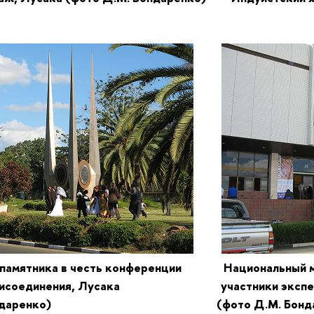
 памятника в честь конференции
Национальный м
неприсоединения, Лусака
участники экспе
Д.М. Бондаренко)
(фото Д.М. Бонд