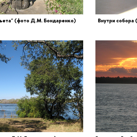
пьета"
(фото Д.М. Бондаренко)
Внутри собора