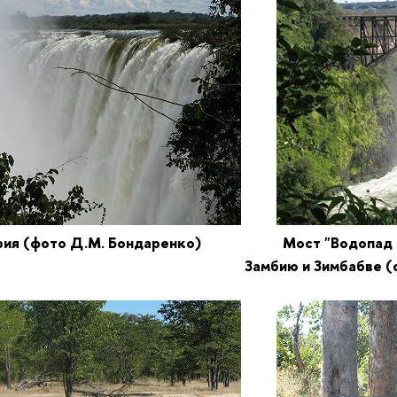
ория (фото Д.М. Бондаренко) Мост "Водопад Ви
бию и Зимбабве
(