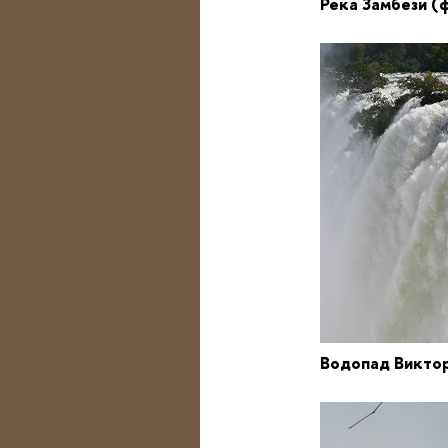
Река Замбези
(
Водопад Викто