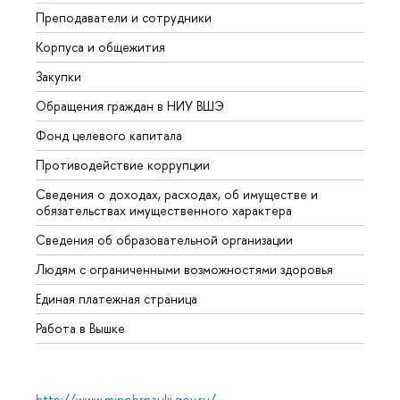
Преподаватели и сотрудники
Прием
Корпуса и общежития
Вышк
Закупки
Прием
Обращения граждан в НИУ ВШЭ
Аспир
Фонд целевого капитала
Допол
Противодействие коррупции
Центр
Сведения о доходах, расходах, об имуществе и
Бизне
обязательствах имущественного характера
Образ
Сведения об образовательной организации
Обрат
Людям с ограниченными возможностями здоровья
Единая платежная страница
Работа в Вышке
http://www.minobrnauki.gov.ru/