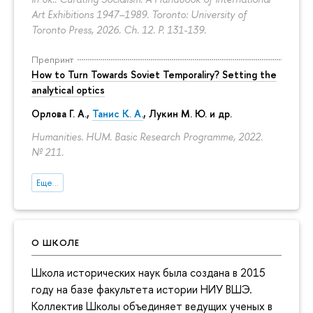
Art Exhibitions 1947–1989. Toronto: University of
Toronto Press, 2026. Ch. 12.
P. 131-139.
Препринт
How to Turn Towards Soviet Temporaliry? Setting the
analytical optics
Орлова Г. А.
,
Танис К. А.
,
Лукин М. Ю.
и др.
Humanities. HUM. Basic Research Programme, 2022.
№ 211.
Еще...
О ШКОЛЕ
Школа исторических наук была создана в 2015
году на базе факультета истории НИУ ВШЭ.
Коллектив Школы объединяет ведущих ученых в