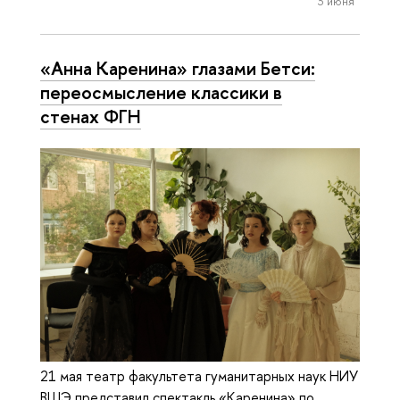
3 июня
«Анна Каренина» глазами Бетси:
переосмысление классики в
стенах ФГН
21 мая театр факультета гуманитарных наук НИУ
ВШЭ представил спектакль «Каренина» по