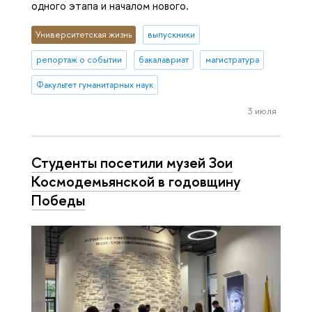
одного этапа и началом нового.
Университетская жизнь
выпускники
репортаж о событии
бакалавриат
магистратура
Факультет гуманитарных наук
3 июля
Студенты посетили музей Зои
Космодемьянской в годовщину
Победы