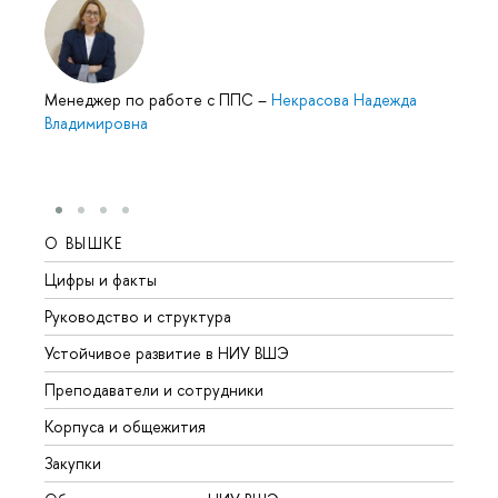
Менеджер по работе с ППС
–
Некрасова Надежда
Владимировна
О ВЫШКЕ
ОБР
Цифры и факты
Лице
Руководство и структура
Довуз
Устойчивое развитие в НИУ ВШЭ
Олим
Преподаватели и сотрудники
Прием
Корпуса и общежития
Вышк
Закупки
Прием