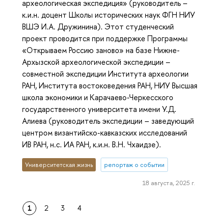
археологическая экспедиция» (руководитель –
к.и.н. доцент Школы исторических наук ФГН НИУ
ВШЭ И.А. Дружинина). Этот студенческий
проект проводится при поддержке Программы
«Открываем Россию заново» на базе Нижне-
Архызской археологической экспедиции –
совместной экспедиции Института археологии
РАН, Института востоковедения РАН, НИУ Высшая
школа экономики и Карачаево-Черкесского
государственного университета имени У.Д.
Алиева (руководитель экспедиции – заведующий
центром византийско-кавказских исследований
ИВ РАН, н.с. ИА РАН, к.и.н. В.Н. Чхаидзе).
Университетская жизнь
репортаж о событии
18 августа, 2025 г.
1
2
3
4