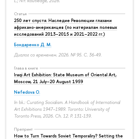
L.; NY: Routledge, 2026.
Статья
250 лет спустя. Наследие Революции глазами
африкано-американцев (по материалам полевых
исследований 2013–2015 и 2021–2022 гг.)
Бондаренко Д. М.
Диалог со временем. 2026. № 95.
С. 36-49.
Глава в книге
Iraqi Art Exhibition: State Museum of Oriental Art,
Moscow, 21 July–20 August 1959
Nefedova O.
In bk.: Curating Socialism. A Handbook of International
Art Exhibitions 1947–1989. Toronto: University of
Toronto Press, 2026. Ch. 12.
P. 131-139.
Препринт
How to Turn Towards Soviet Temporaliry? Setting the