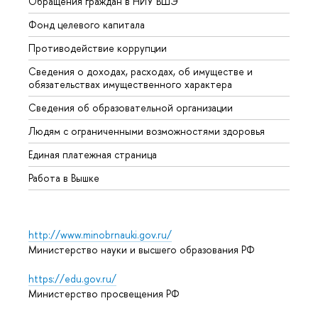
Обращения граждан в НИУ ВШЭ
Аспир
Фонд целевого капитала
Допол
Противодействие коррупции
Центр
Сведения о доходах, расходах, об имуществе и
Бизне
обязательствах имущественного характера
Образ
Сведения об образовательной организации
Обрат
Людям с ограниченными возможностями здоровья
Единая платежная страница
Работа в Вышке
http://www.minobrnauki.gov.ru/
Министерство науки и высшего образования РФ
https://edu.gov.ru/
Министерство просвещения РФ