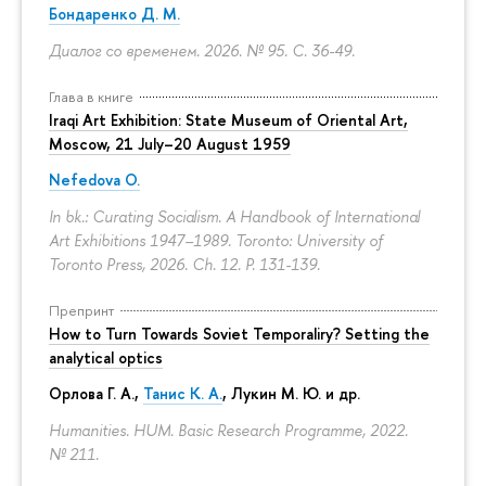
Бондаренко Д. М.
Диалог со временем. 2026. № 95.
С. 36-49.
Глава в книге
Iraqi Art Exhibition: State Museum of Oriental Art,
Moscow, 21 July–20 August 1959
Nefedova O.
In bk.: Curating Socialism. A Handbook of International
Art Exhibitions 1947–1989. Toronto: University of
Toronto Press, 2026. Ch. 12.
P. 131-139.
Препринт
How to Turn Towards Soviet Temporaliry? Setting the
analytical optics
Орлова Г. А.
,
Танис К. А.
,
Лукин М. Ю.
и др.
Humanities. HUM. Basic Research Programme, 2022.
№ 211.