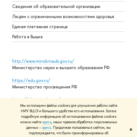
Образ
Сведения об образовательной организации
Обрат
Людям с ограниченными возможностями здоровья
Единая платежная страница
Работа в Вышке
http://www.minobrnauki.gov.ru/
Министерство науки и высшего образования РФ
https://edu.gov.ru/
Министерство просвещения РФ
https://elearning.hse.ru/mooc
Массовые открытые онлайн-курсы
Мы используем файлы cookies для улучшения работы сайта
НИУ ВШЭ и большего удобства его использования. Более
подробную информацию об использовании файлов cookies
можно найти
здесь
, наши правила обработки персональных
данных –
здесь
. Продолжая пользоваться сайтом, вы
© НИУ ВШЭ 1993–2026
Адреса и контакты
Условия
✖
подтверждаете, что были проинформированы об
использования материалов
Политика конфиденциальности