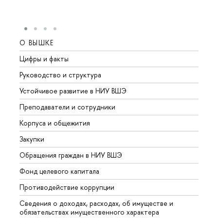
О ВЫШКЕ
ОБР
Цифры и факты
Лице
Руководство и структура
Довуз
Устойчивое развитие в НИУ ВШЭ
Олим
Преподаватели и сотрудники
Прием
Корпуса и общежития
Вышк
Закупки
Прием
Обращения граждан в НИУ ВШЭ
Аспир
Фонд целевого капитала
Допол
Противодействие коррупции
Центр
Сведения о доходах, расходах, об имуществе и
Бизне
обязательствах имущественного характера