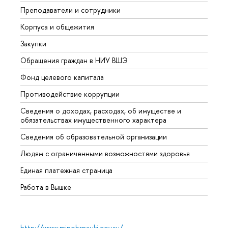
Преподаватели и сотрудники
Прием
Корпуса и общежития
Вышк
Закупки
Прием
Обращения граждан в НИУ ВШЭ
Аспир
Фонд целевого капитала
Допол
Противодействие коррупции
Центр
Сведения о доходах, расходах, об имуществе и
Бизне
обязательствах имущественного характера
Образ
Сведения об образовательной организации
Обрат
Людям с ограниченными возможностями здоровья
Единая платежная страница
Работа в Вышке
http://www.minobrnauki.gov.ru/