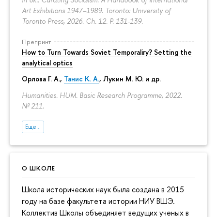
Art Exhibitions 1947–1989. Toronto: University of
Toronto Press, 2026. Ch. 12.
P. 131-139.
Препринт
How to Turn Towards Soviet Temporaliry? Setting the
analytical optics
Орлова Г. А.
,
Танис К. А.
,
Лукин М. Ю.
и др.
Humanities. HUM. Basic Research Programme, 2022.
№ 211.
Еще...
О ШКОЛЕ
Школа исторических наук была создана в 2015
году на базе факультета истории НИУ ВШЭ.
Коллектив Школы объединяет ведущих ученых в