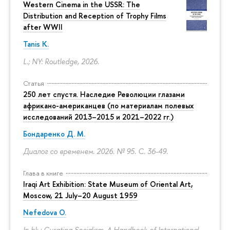
Western Cinema in the USSR: The
Distribution and Reception of Trophy Films
after WWII
Tanis K.
L.; NY: Routledge, 2026.
Статья
250 лет спустя. Наследие Революции глазами
африкано-американцев (по материалам полевых
исследований 2013–2015 и 2021–2022 гг.)
Бондаренко Д. М.
Диалог со временем. 2026. № 95.
С. 36-49.
Глава в книге
Iraqi Art Exhibition: State Museum of Oriental Art,
Moscow, 21 July–20 August 1959
Nefedova O.
In bk.: Curating Socialism. A Handbook of International