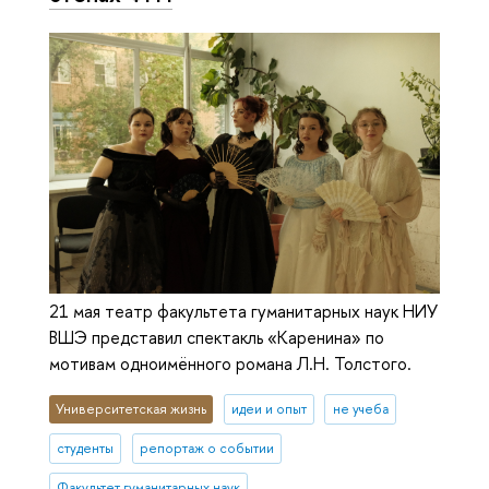
21 мая театр факультета гуманитарных наук НИУ
ВШЭ представил спектакль «Каренина» по
мотивам одноимённого романа Л.Н. Толстого.
Университетская жизнь
идеи и опыт
не учеба
студенты
репортаж о событии
Факультет гуманитарных наук