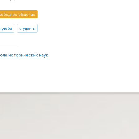
вободное общение
е учеба
студенты
ола исторических наук