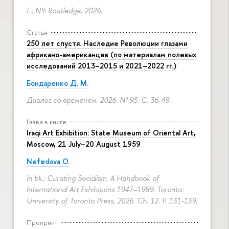
L.; NY: Routledge, 2026.
Статья
250 лет спустя. Наследие Революции глазами
африкано-американцев (по материалам полевых
исследований 2013–2015 и 2021–2022 гг.)
Бондаренко Д. М.
Диалог со временем. 2026. № 95.
С. 36-49.
Глава в книге
Iraqi Art Exhibition: State Museum of Oriental Art,
Moscow, 21 July–20 August 1959
Nefedova O.
In bk.: Curating Socialism. A Handbook of
International Art Exhibitions 1947–1989. Toronto:
University of Toronto Press, 2026. Ch. 12.
P. 131-139.
Препринт