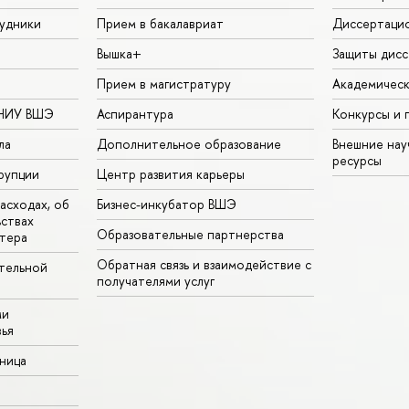
удники
Прием в бакалавриат
Диссертаци
Вышка+
Защиты дисс
Прием в магистратуру
Академическ
 НИУ ВШЭ
Аспирантура
Конкурсы и 
ла
Дополнительное образование
Внешние на
ресурсы
рупции
Центр развития карьеры
асходах, об
Бизнес-инкубатор ВШЭ
ьствах
Образовательные партнерства
тера
Обратная связь и взаимодействие с
тельной
получателями услуг
ми
ья
аница