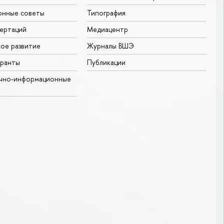
онные советы
Типография
ертаций
Медиацентр
ое развитие
Журналы ВШЭ
гранты
Публикации
учно-информационные