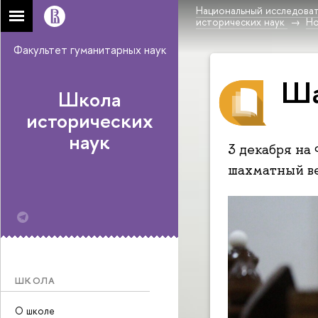
Национальный исследоват
исторических наук
Н
Факультет гуманитарных наук
Ша
Школа
исторических
наук
3 декабря на
шахматный в
ШКОЛА
О школе