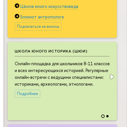
Школа юного искусствоведа
Блокнот антрополога
Подписаться на анонсы
ШКОЛА ЮНОГО ИСТОРИКА (ШЮИ)
Онлайн-площадка для школьников 8-11 классов
О
и всех интересующихся историей. Регулярные
ш
онлайн-встречи с ведущими специалистами:
и
историками, археологами, этнологами.
в
л
Подробнее
в
н
и