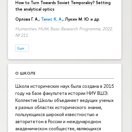
How to Turn Towards Soviet Temporaliry? Setting
the analytical optics
Орлова Г. А.
,
Танис К. А.
,
Лукин М. Ю.
и др.
Humanities. HUM. Basic Research Programme, 2022.
№ 211.
Еще...
О ШКОЛЕ
Школа исторических наук была создана в 2015
году на базе факультета истории НИУ ВШЭ.
Коллектив Школы объединяет ведущих ученых
в разных областях исторического знания,
пользующихся широкой известностью и
авторитетом в России и международном
академическом сообществе, являющихся