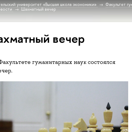
ельский университет «Высшая школа экономики»
Факультет гу
овости
Шахматный вечер
хматный вечер
 Факультете гуманитарных наук состоялся
ечер.