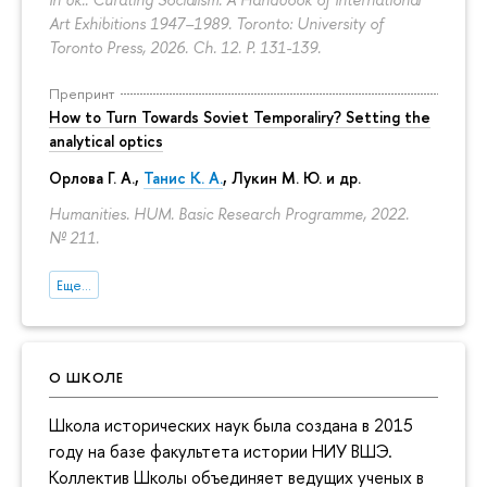
Art Exhibitions 1947–1989. Toronto: University of
Toronto Press, 2026. Ch. 12.
P. 131-139.
Препринт
How to Turn Towards Soviet Temporaliry? Setting the
analytical optics
Орлова Г. А.
,
Танис К. А.
,
Лукин М. Ю.
и др.
Humanities. HUM. Basic Research Programme, 2022.
№ 211.
Еще...
О ШКОЛЕ
Школа исторических наук была создана в 2015
году на базе факультета истории НИУ ВШЭ.
Коллектив Школы объединяет ведущих ученых в