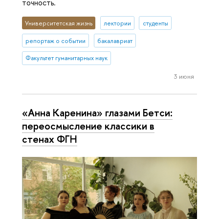
точность.
Университетская жизнь
лектории
студенты
репортаж о событии
бакалавриат
Факультет гуманитарных наук
3 июня
«Анна Каренина» глазами Бетси:
переосмысление классики в
стенах ФГН