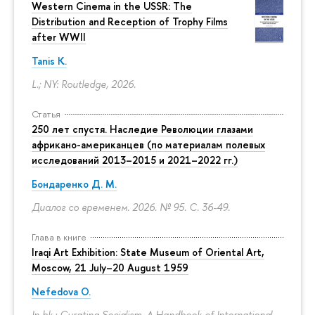
Western Cinema in the USSR: The
Distribution and Reception of Trophy Films
after WWII
Tanis K.
L.; NY: Routledge, 2026.
Статья
250 лет спустя. Наследие Революции глазами
африкано-американцев (по материалам полевых
исследований 2013–2015 и 2021–2022 гг.)
Бондаренко Д. М.
Диалог со временем. 2026. № 95.
С. 36-49.
Глава в книге
Iraqi Art Exhibition: State Museum of Oriental Art,
Moscow, 21 July–20 August 1959
Nefedova O.
In bk.: Curating Socialism. A Handbook of International