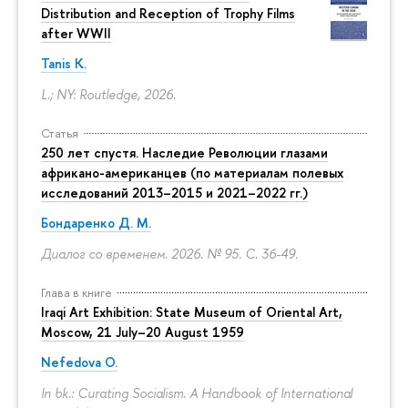
Distribution and Reception of Trophy Films
after WWII
Tanis K.
L.; NY: Routledge, 2026.
Статья
250 лет спустя. Наследие Революции глазами
африкано-американцев (по материалам полевых
исследований 2013–2015 и 2021–2022 гг.)
Бондаренко Д. М.
Диалог со временем. 2026. № 95.
С. 36-49.
Глава в книге
Iraqi Art Exhibition: State Museum of Oriental Art,
Moscow, 21 July–20 August 1959
Nefedova O.
In bk.: Curating Socialism. A Handbook of International