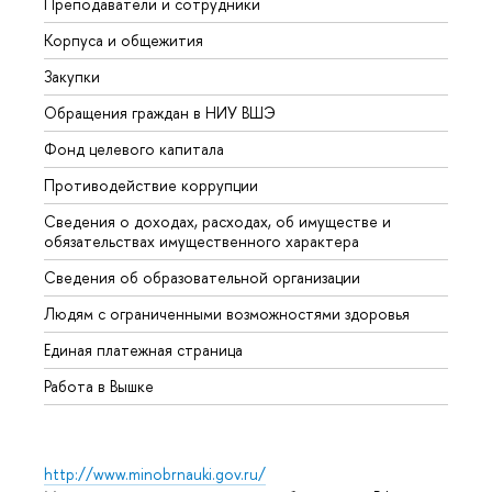
Преподаватели и сотрудники
Прием
Корпуса и общежития
Вышк
Закупки
Прием
Обращения граждан в НИУ ВШЭ
Аспир
Фонд целевого капитала
Допол
Противодействие коррупции
Центр
Сведения о доходах, расходах, об имуществе и
Бизне
обязательствах имущественного характера
Образ
Сведения об образовательной организации
Обрат
Людям с ограниченными возможностями здоровья
Единая платежная страница
Работа в Вышке
http://www.minobrnauki.gov.ru/