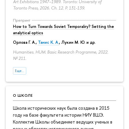
Art Exhibitions 1947–1989. Toronto: University of
Toronto Press, 2026. Ch. 12.
P. 131-139.
Препринт
How to Turn Towards Soviet Temporaliry? Setting the
analytical optics
Орлова Г. А.
,
Танис К. А.
,
Лукин М. Ю.
и др.
Humanities. HUM. Basic Research Programme, 2022.
№ 211.
Еще...
О ШКОЛЕ
Школа исторических наук была создана в 2015
году на базе факультета истории НИУ ВШЭ.
Коллектив Школы объединяет ведущих ученых в
разных областях исторического знания,