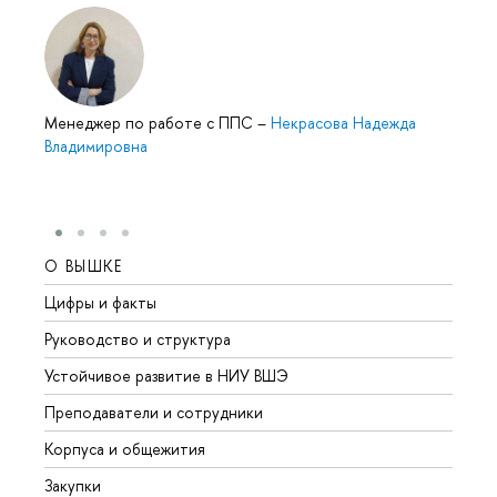
Менеджер по работе с ППС
–
Некрасова Надежда
Владимировна
О ВЫШКЕ
ОБР
Цифры и факты
Лице
Руководство и структура
Довуз
Устойчивое развитие в НИУ ВШЭ
Олим
Преподаватели и сотрудники
Прием
Корпуса и общежития
Вышк
Закупки
Прием