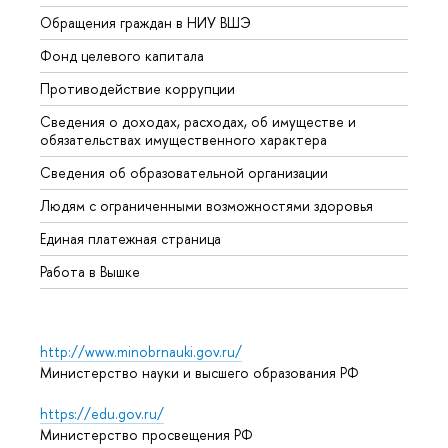
Обращения граждан в НИУ ВШЭ
Аспир
Фонд целевого капитала
Допол
Противодействие коррупции
Центр
Сведения о доходах, расходах, об имуществе и
Бизне
обязательствах имущественного характера
Образ
Сведения об образовательной организации
Обрат
Людям с ограниченными возможностями здоровья
Единая платежная страница
Работа в Вышке
http://www.minobrnauki.gov.ru/
Министерство науки и высшего образования РФ
https://edu.gov.ru/
Министерство просвещения РФ