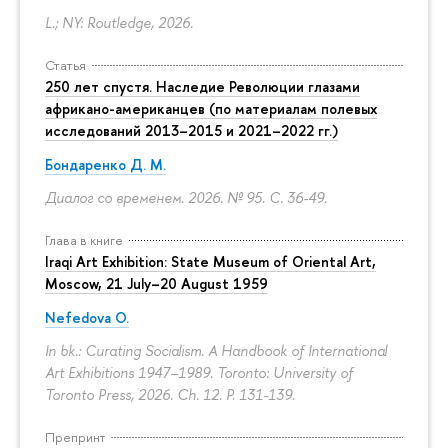
L.; NY: Routledge, 2026.
Статья
250 лет спустя. Наследие Революции глазами
африкано-американцев (по материалам полевых
исследований 2013–2015 и 2021–2022 гг.)
Бондаренко Д. М.
Диалог со временем. 2026. № 95.
С. 36-49.
Глава в книге
Iraqi Art Exhibition: State Museum of Oriental Art,
Moscow, 21 July–20 August 1959
Nefedova O.
In bk.: Curating Socialism. A Handbook of International
Art Exhibitions 1947–1989. Toronto: University of
Toronto Press, 2026. Ch. 12.
P. 131-139.
Препринт