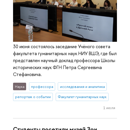
30 июня состоялось заседание Учёного совета
факультета гуманитарных наук НИУ ВШЭ, где был
представлен научный доклад профессора Школы
исторических наук ФГН Петра Сергеевича
Стефановича.
Наука
профессора
исследования и аналитика
репортаж о событии
Факультет гуманитарных наук
1 июля
Студенты посетили музей Зои