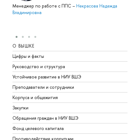
Менеджер по работе с ППС
–
Некрасова Надежда
Владимировна
О ВЫШКЕ
ОБР
Цифры и факты
Лице
Руководство и структура
Довуз
Устойчивое развитие в НИУ ВШЭ
Олим
Преподаватели и сотрудники
Прием
Корпуса и общежития
Вышк
Закупки
Прием
Обращения граждан в НИУ ВШЭ
Аспир
Фонд целевого капитала
Допол
Противодействие коррупции
Центр