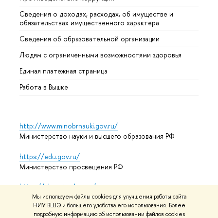
Сведения о доходах, расходах, об имуществе и
Бизне
обязательствах имущественного характера
Образ
Сведения об образовательной организации
Обрат
Людям с ограниченными возможностями здоровья
Единая платежная страница
Работа в Вышке
http://www.minobrnauki.gov.ru/
Министерство науки и высшего образования РФ
https://edu.gov.ru/
Министерство просвещения РФ
https://elearning.hse.ru/mooc
Массовые открытые онлайн-курсы
Мы используем файлы cookies для улучшения работы сайта
НИУ ВШЭ и большего удобства его использования. Более
подробную информацию об использовании файлов cookies