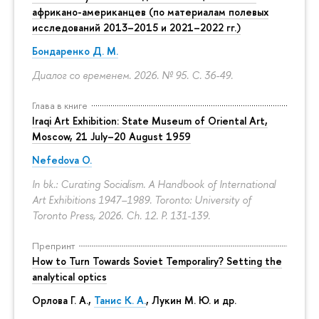
африкано-американцев (по материалам полевых
исследований 2013–2015 и 2021–2022 гг.)
Бондаренко Д. М.
Диалог со временем. 2026. № 95.
С. 36-49.
Глава в книге
Iraqi Art Exhibition: State Museum of Oriental Art,
Moscow, 21 July–20 August 1959
Nefedova O.
In bk.: Curating Socialism. A Handbook of International
Art Exhibitions 1947–1989. Toronto: University of
Toronto Press, 2026. Ch. 12.
P. 131-139.
Препринт
How to Turn Towards Soviet Temporaliry? Setting the
analytical optics
Орлова Г. А.
,
Танис К. А.
,
Лукин М. Ю.
и др.