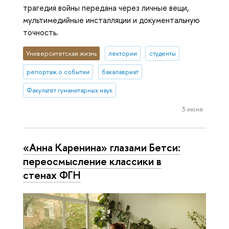
трагедия войны передана через личные вещи,
мультимедийные инсталляции и документальную
точность.
Университетская жизнь
лектории
студенты
репортаж о событии
бакалавриат
Факультет гуманитарных наук
3 июня
«Анна Каренина» глазами Бетси:
переосмысление классики в
стенах ФГН