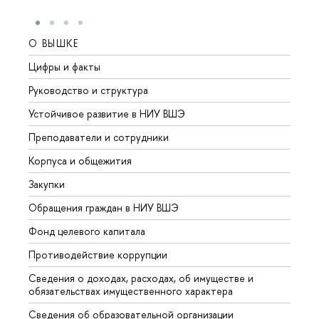
О ВЫШКЕ
ОБР
Цифры и факты
Лице
Руководство и структура
Довуз
Устойчивое развитие в НИУ ВШЭ
Олим
Преподаватели и сотрудники
Прием
Корпуса и общежития
Вышк
Закупки
Прием
Обращения граждан в НИУ ВШЭ
Аспир
Фонд целевого капитала
Допол
Противодействие коррупции
Центр
Сведения о доходах, расходах, об имуществе и
Бизне
обязательствах имущественного характера
Образ
Сведения об образовательной организации