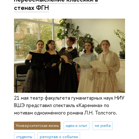
стенах ФГН
21 мая театр факультета гуманитарных наук НИУ
ВШЭ представил спектакль «Каренина» по
мотивам одноимённого романа Л.Н. Толстого.
Университетская жизнь
идеи и опыт
не учеба
студенты
репортаж о событии