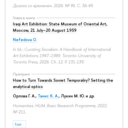
Диалог со временем. 2026. № 95.
С. 36-49.
Глава в книге
Iraqi Art Exhibition: State Museum of Oriental Art,
Moscow, 21 July–20 August 1959
Nefedova O.
In bk.: Curating Socialism. A Handbook of International
Art Exhibitions 1947–1989. Toronto: University of
Toronto Press, 2026. Ch. 12.
P. 131-139.
Препринт
How to Turn Towards Soviet Temporaliry? Setting the
analytical optics
Орлова Г. А.
,
Танис К. А.
,
Лукин М. Ю.
и др.
Humanities. HUM. Basic Research Programme, 2022.
№ 211.
Еще...