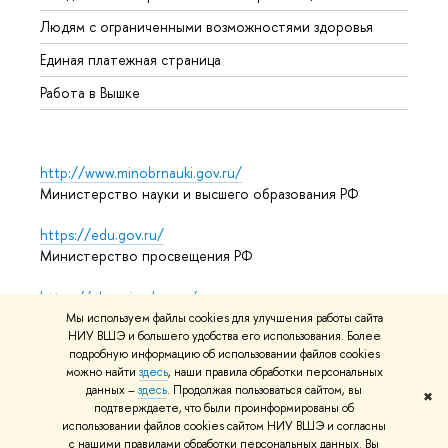
Обрат
Людям с ограниченными возможностями здоровья
Единая платежная страница
Работа в Вышке
http://www.minobrnauki.gov.ru/
Министерство науки и высшего образования РФ
https://edu.gov.ru/
Министерство просвещения РФ
https://elearning.hse.ru/mooc
Массовые открытые онлайн-курсы
Мы используем файлы cookies для улучшения работы сайта
НИУ ВШЭ и большего удобства его использования. Более
подробную информацию об использовании файлов cookies
можно найти
здесь
, наши правила обработки персональных
© НИУ ВШЭ 1993–2026
Адреса и контакты
Условия
данных –
здесь
. Продолжая пользоваться сайтом, вы
✖
подтверждаете, что были проинформированы об
использования материалов
Политика конфиденциальности
использовании файлов cookies сайтом НИУ ВШЭ и согласны
Карта сайта
с нашими правилами обработки персональных данных. Вы