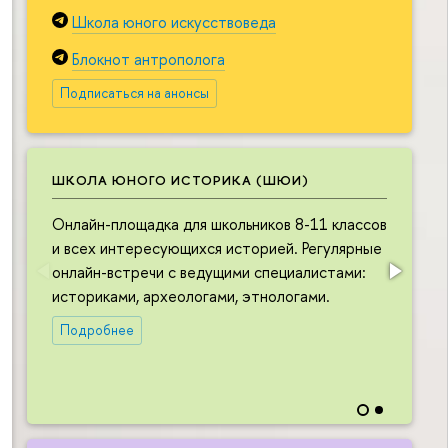
Школа юного искусствоведа
Блокнот антрополога
Подписаться на анонсы
ШКОЛА ЮНОГО ИСТОРИКА (ШЮИ)
Онлайн-площадка для школьников 8-11 классов
О
и всех интересующихся историей. Регулярные
ш
онлайн-встречи с ведущими специалистами:
и
историками, археологами, этнологами.
в
л
Подробнее
в
н
и