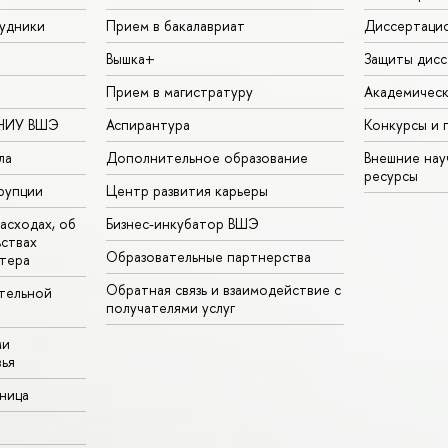
удники
Прием в бакалавриат
Диссертаци
Вышка+
Защиты дисс
Прием в магистратуру
Академическ
 НИУ ВШЭ
Аспирантура
Конкурсы и 
ла
Дополнительное образование
Внешние на
ресурсы
рупции
Центр развития карьеры
асходах, об
Бизнес-инкубатор ВШЭ
ьствах
Образовательные партнерства
тера
Обратная связь и взаимодействие с
тельной
получателями услуг
ми
ья
аница