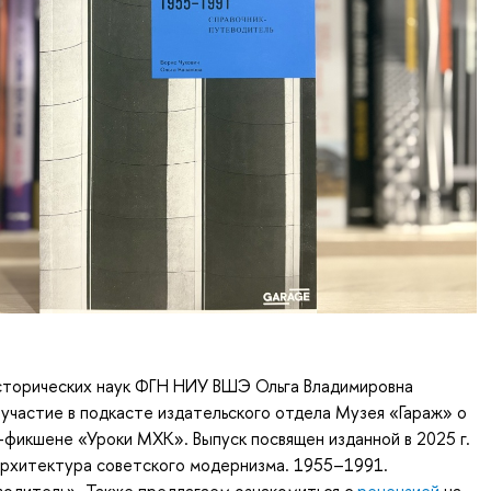
торических наук ФГН НИУ ВШЭ Ольга Владимировна
 участие в подкасте издательского отдела Музея «Гараж» о
фикшене «Уроки МХК». Выпуск посвящен изданной в 2025 г.
архитектура советского модернизма. 1955–1991.
водитель». Также предлагаем ознакомиться с
рецензией
на