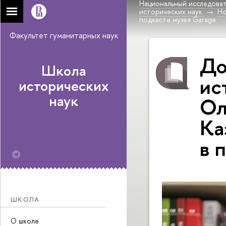
Национальный исследоват
исторических наук
Н
подкасте музея Garage
Факультет гуманитарных наук
До
Школа
ис
исторических
наук
Ол
Ка
в 
ШКОЛА
О школе