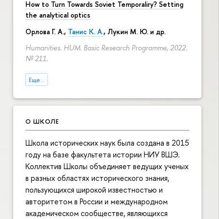
How to Turn Towards Soviet Temporaliry? Setting
the analytical optics
Орлова Г. А.
,
Танис К. А.
,
Лукин М. Ю.
и др.
Humanities. HUM. Basic Research Programme, 2022.
№ 211.
Еще...
О ШКОЛЕ
Школа исторических наук была создана в 2015
году на базе факультета истории НИУ ВШЭ.
Коллектив Школы объединяет ведущих ученых
в разных областях исторического знания,
пользующихся широкой известностью и
авторитетом в России и международном
академическом сообществе, являющихся