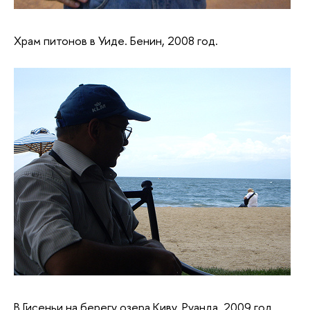
Храм питонов в Уиде. Бенин, 2008 год.
В Гисеньи на берегу озера Киву. Руанда, 2009 год.