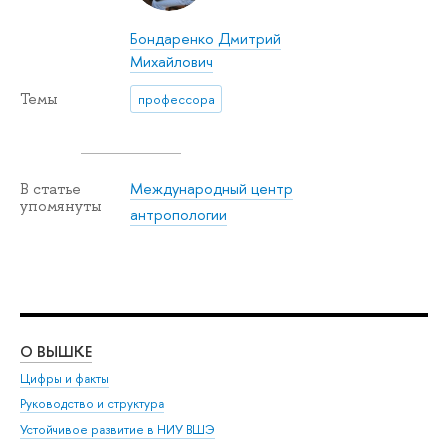
Бондаренко Дмитрий
Михайлович
Темы
профессора
Международный центр
В статье
упомянуты
антропологии
О ВЫШКЕ
ОБ
Цифры и факты
Ли
Руководство и структура
Дов
Устойчивое развитие в НИУ ВШЭ
Ол