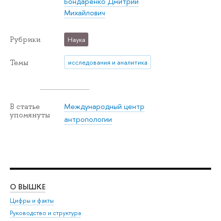
Бондаренко Дмитрий
Михайлович
Рубрики
Наука
Темы
исследования и аналитика
Международный центр
В статье
упомянуты
антропологии
О ВЫШКЕ
ОБ
Цифры и факты
Ли
Руководство и структура
Дов