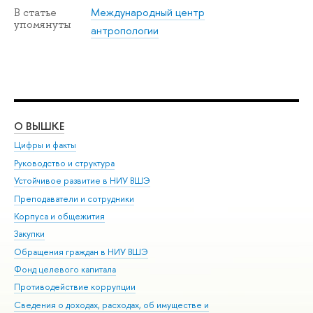
Международный центр
В статье
упомянуты
антропологии
О ВЫШКЕ
ОБ
Цифры и факты
Ли
Руководство и структура
Дов
Устойчивое развитие в НИУ ВШЭ
Ол
Преподаватели и сотрудники
При
Корпуса и общежития
Вы
Закупки
При
Обращения граждан в НИУ ВШЭ
Ас
Фонд целевого капитала
До
Противодействие коррупции
Цен
Сведения о доходах, расходах, об имуществе и
Би