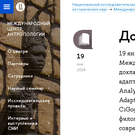
Национальный исследовательски
исторических наук
Междунаро
МЕЖДУНАРОДНЫЙ
ЦЕНТР
До
АНТРОПОЛОГИИ
О центре
19 ян
19
Межд
Партнеры
янв
2024
докл
Сотрудники
адапт
Научный семинар
Analy
Adapt
Исследовательские
проекты
CiGo
фило
Интервью и
выступления в
совр
СМИ