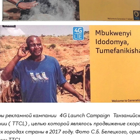
ры рекламной кампании 4G Launch Campaign Танзанийс
ии ( TTCL) , целью которой являлось продвижение ско
х городах страны в 2017 году. Фото С.Б. Белецкого, ори
нии TTCL.