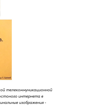
кой телекоммуникационной
ростоного интернета в
гинальные изображения -