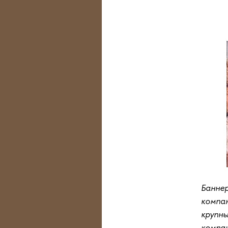
Банне
компан
крупны
компа