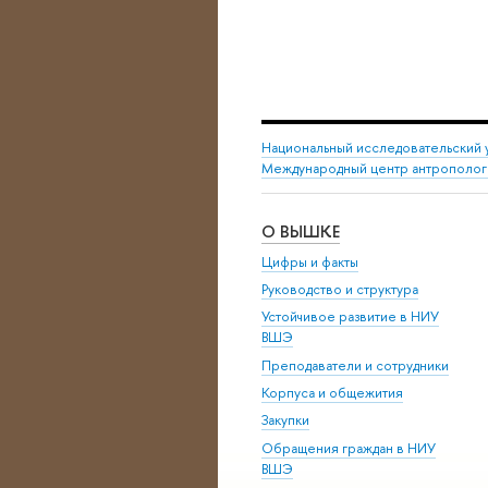
Национальный исследовательский 
Международный центр антрополог
О ВЫШКЕ
Цифры и факты
Руководство и структура
Устойчивое развитие в НИУ
ВШЭ
Преподаватели и сотрудники
Корпуса и общежития
Закупки
Обращения граждан в НИУ
ВШЭ