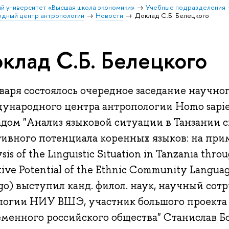
й университет «Высшая школа экономики»
Учебные подразделения
дный центр антропологии
Новости
Доклад С.Б. Белецкого
клад С.Б. Белецкого
варя состоялось очередное заседание научно
ународного центра антропологии Homo sapiens
адом "Анализ языковой ситуации в Танзании с
ивного потенциала коренных языков: на приме
sis of the Linguistic Situation in Tanzania thro
ive Potential of the Ethnic Community Languag
go) выступил канд. филол. наук, научный со
логии НИУ ВШЭ, участник большого проекта 
еменного российского общества" Станислав Б