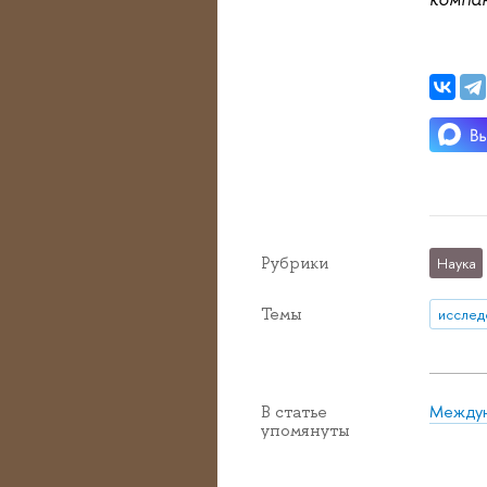
Рубрики
Наука
Темы
исслед
Междун
В статье
упомянуты