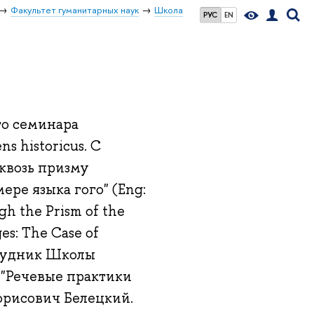
Факультет гуманитарных наук
Школа
РУС
EN
го семинара
 historicus. С
квозь призму
ре языка гого" (Eng:
ugh the Prism of the
es: The Case of
трудник Школы
"Речевые практики
орисович Белецкий.