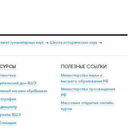
льтет гуманитарных наук
→
Школа исторических наук
→
ЕСУРСЫ
ПОЛЕЗНЫЕ ССЫЛКИ
блиотека
Министерство науки и
высшего образования РФ
дательский дом ВШЭ
Министерство просвещения
ижный магазин «БукВышка»
РФ
пография
Массовые открытые онлайн-
диацентр
курсы
рналы ВШЭ
бликации