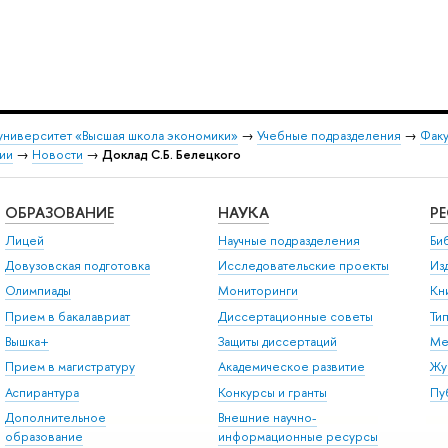
университет «Высшая школа экономики»
→
Учебные подразделения
→
Факу
ии
→
Новости
→
Доклад С.Б. Белецкого
ОБРАЗОВАНИЕ
НАУКА
Р
Лицей
Научные подразделения
Би
Довузовская подготовка
Исследовательские проекты
Из
Олимпиады
Мониторинги
Кн
Прием в бакалавриат
Диссертационные советы
Ти
Вышка+
Защиты диссертаций
Ме
Прием в магистратуру
Академическое развитие
Жу
Аспирантура
Конкурсы и гранты
Пу
Дополнительное
Внешние научно-
образование
информационные ресурсы