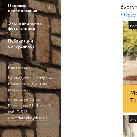
Полевые
Выступ
исследования
https:
Экспедиционная
фотогалерея
Публикации
сотрудников
Контакты
Руководитель центра —
Бондаренко Дмитрий
Михайлович
Москва, ул. Старая
Басманная 21/4, стр. 3,
каб. Л-313
dbondarenko@hse.ru