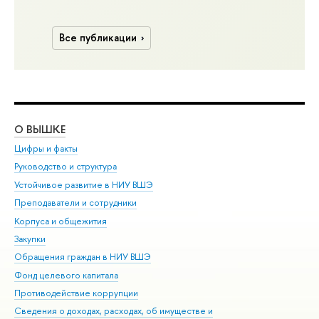
Все публикации
О ВЫШКЕ
ОБ
Цифры и факты
Ли
Руководство и структура
Дов
Устойчивое развитие в НИУ ВШЭ
Ол
Преподаватели и сотрудники
При
Корпуса и общежития
Вы
Закупки
При
Обращения граждан в НИУ ВШЭ
Ас
Фонд целевого капитала
До
Противодействие коррупции
Цен
Сведения о доходах, расходах, об имуществе и
Би