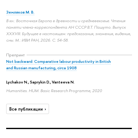
Земляков М. В.
В кн.: Восточная Европа в древности и средневековье. Чтения
памяти члена-корреспондента АН СССР В.Т. Пашуто. Выпуск
XXXVIII. Будущее в настоящем: предсказания, знамения, видения,
сны. М.: ИВИ РАН, 2026.
С. 54-58.
Препринт
Not backward: Comparative labour productivity in British
and Russian manufacturing, circa 1908
Lychakov N.
, Saprykin D., Vanteeva N.
Humanities. HUM. Basic Research Programme, 2020
Все публикации