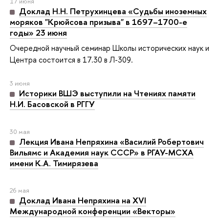
17 июня
Доклад Н.Н. Петрухинцева «Судьбы иноземных
моряков "Крюйсова призыва" в 1697–1700-е
годы» 23 июня
Очередной научный семинар Школы исторических наук и
Центра состоится в 17.30 в Л-309.
3 июня
Историки ВШЭ выступили на Чтениях памяти
Н.И. Басовской в РГГУ
30 мая
Лекция Ивана Непряхина «Василий Робертович
Вильямс и Академия наук СССР» в РГАУ-МСХА
имени К.А. Тимирязева
26 мая
Доклад Ивана Непряхина на XVI
Международной конференции «Векторы»