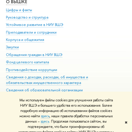
О ВЫШКЕ
ОБ
Цифры и факты
Ли
Руководство и структура
Дов
Устойчивое развитие в НИУ ВШЭ
Ол
Преподаватели и сотрудники
При
Корпуса и общежития
Вы
Закупки
При
Обращения граждан в НИУ ВШЭ
Ас
Фонд целевого капитала
До
Противодействие коррупции
Цен
Сведения о доходах, расходах, об имуществе и
Би
обязательствах имущественного характера
Об
Сведения об образовательной организации
Обр
Людям с ограниченными возможностями здоровья
Мы используем файлы cookies для улучшения работы сайта
Единая платежная страница
НИУ ВШЭ и большего удобства его использования. Более
подробную информацию об использовании файлов cookies
Работа в Вышке
можно найти
здесь
, наши правила обработки персональных
данных –
здесь
. Продолжая пользоваться сайтом, вы
✖
Редактору
подтверждаете, что были проинформированы об
© НИУ ВШЭ 1993–2026
Адреса и контакты
Условия использования