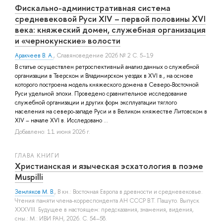
Фискально-административная система
средневековой Руси XIV – первой половины XVI
века: княжеский домен, служебная организация
и «чернокунские» волости
Аракчеев В. А.
, Славяноведение 2026 № 2 С. 5–19
В статье осуществлен ретроспективный анализ данных о служебной
организации в Тверском и Владимирском уездах в XVI в., на основе
которого построена модель княжеского домена в Северо-Восточной
Руси удельной эпохи. Проведено сравнительное исследование
служебной организации и других форм эксплуатации тяглого
населения на северо-западе Руси и в Великом княжестве Литовском в
XIV – начале XVI в. Исследовано ...
Добавлено: 11 июня 2026 г.
ГЛАВА КНИГИ
Христианская и языческая эсхатология в поэме
Muspilli
Земляков М. В.
, В кн.: Восточная Европа в древности и средневековье.
Чтения памяти члена-корреспондента АН СССР В.Т. Пашуто. Выпуск
XXXVIII. Будущее в настоящем: предсказания, знамения, видения,
сны.: М.: ИВИ РАН, 2026. С. 54–58.