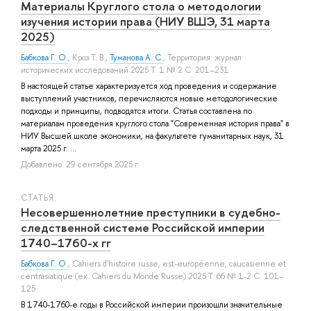
Материалы Круглого стола о методологии
изучения истории права (НИУ ВШЭ, 31 марта
2025)
Бабкова Г. О.
,
Кроз Т. В.
,
Туманова А. С.
, Территория: журнал
исторических исследований 2025 Т. 1 № 2 С. 201–231
В настоящей статье характеризуется ход проведения и содержание
выступлений участников, перечисляются новые методологические
подходы и принципы, подводятся итоги. Статья составлена по
материалам проведения круглого стола "Современная история права" в
НИУ Высшей школе экономики, на факультете гуманитарных наук, 31
марта 2025 г. ...
Добавлено: 29 сентября 2025 г.
СТАТЬЯ
Несовершеннолетние преступники в судебно-
следственной системе Российской империи
1740–1760-х гг
Бабкова Г. О.
, Cahiers d'histoire russe, est-européenne, caucasienne et
centrasiatique (ex. Cahiers du Monde Russe) 2025 Т. 66 № 1-2 С. 101–
125
В 1740-1760-е годы в Российской империи произошли значительные