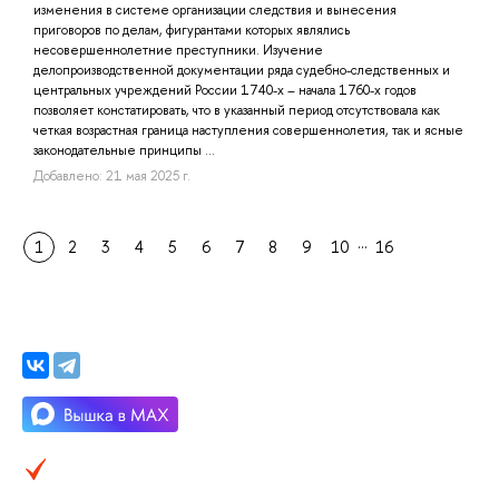
изменения в системе организации следствия и вынесения
приговоров по делам, фигурантами которых являлись
несовершеннолетние преступники. Изучение
делопроизводственной документации ряда судебно-следственных и
центральных учреждений России 1740-х – начала 1760-х годов
позволяет констатировать, что в указанный период отсутствовала как
четкая возрастная граница наступления совершеннолетия, так и ясные
законодательные принципы ...
Добавлено: 21 мая 2025 г.
…
1
2
3
4
5
6
7
8
9
10
16