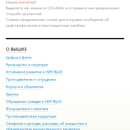
Нашли
опечатку
?
Выделите её, нажмите Ctrl+Enter и отправьте нам уведомление.
Спасибо за участие!
Сервис предназначен только для отправки сообщений об
орфографических и пунктуационных ошибках.
О ВЫШКЕ
ОБ
Цифры и факты
Ли
Руководство и структура
Дов
Устойчивое развитие в НИУ ВШЭ
Ол
Преподаватели и сотрудники
При
Корпуса и общежития
Вы
Закупки
При
Обращения граждан в НИУ ВШЭ
Ас
Фонд целевого капитала
До
Противодействие коррупции
Цен
Сведения о доходах, расходах, об имуществе и
Би
обязательствах имущественного характера