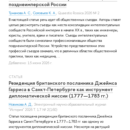
позднеимперской России
Туманова А. С.
,
Соловьев К. А.
, Quaestio Rossica 2026 № 2
В настоящей статье речь идет об общественных съездах. Авторы ставят
целью рассмотреть съезды как места консолидации интеллектуальных
сообществ Российской империи в начале XX в., таких как инженеры,
юристы, учителя, врачи и писатели. Съезды интеллектуальных
сообществ были символами профессионализации общества
позднеимперской России. Устройство представителями этих
профессий съездов означало, что в различных областях общественной
практики, таких как медицина, ...
Добавлено: 15 июня 2026 г.
СТАТЬЯ
Резиденция британского посланника Джеймса
Гарриса в Санкт-Петербурге как инструмент
дипломатической миссии (1777—1783 гг.)
Новикова А. Д.
, Электронный научно-образовательный журнал
"История" 2026 Т. 17 № 2(160)
Статья посвящена резиденции британского посланника Джеймса
Гарриса в Санкт-Петербурге в 1777—1783 гг. как одному из
инструментов дипломатической миссии. Несмотря на растущий