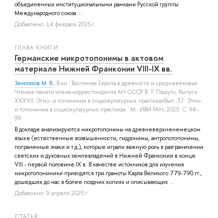
объединенных институциональными рамками Русской группы
Международного союза ...
Добавлено: 14 февраля 2025 г.
ГЛАВА КНИГИ
Германские микротопонимы в актовом
материале Нижней Франконии VIII-IX вв.
Земляков М. В.
, В кн.: Восточная Европа в древности и средневековье.
Чтения памяти члена-корреспондента АН СССР В. Т. Пашуто. Выпуск
XXXVII. Этно- и топонимия в социокультурных практикахВып. 37: Этно-
и топонимия в социокультурных практиках.: М.: ИВИ РАН, 2025. С. 94–
99.
В докладе анализируются микротопонимы на древневерхненемецком
языке (естественные возвышенности, гидронимы, антропотопонимы,
пограничные знаки и т.д.), которые играли важную роль в разграничении
светских и духовных землевладений в Нижней Франконии в конце
VIII - первой половине IX в. В качестве источников для изучения
микротопонимики приводятся три грамоты Карла Великого 779-790 гг.,
дошедших до нас в более поздних копиях и описывающих ...
Добавлено: 9 апреля 2025 г.
СТАТЬЯ