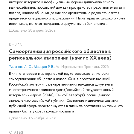
интерес историков к неофициальным формам дипломатического
взаимодействия, посольский дом как пространство представительства и
повседневного общения до сих пор сравнительно редко становится
предметом специального исследования. На материалах широкого круга
источников, включая неизданные документы из британских ...
Добавлено: 28 апреля 2026 г.
КНИГА
Самоорганизация российского общества в
региональном измерении (начало XX века)
Туманова А. С.
,
Мамцев Р. В.
, М.: Издательство Проспект, 2026.
В книге впервые в исторической науке воссоздается история
самоорганизации общества в начале XX в. в пространстве всей
Российской империи. В центре внимания находятся документы
многостраничного архивного дела (Российский государственный
исторический архив [РГИА], Санкт-Петербург), посвященного
становлению российской публики. Состояние и динамика развития
публичной сферы характеризуются в письмах, составленных теми, кто
призван был эту сферу контролировать, а ...
Добавлено: 13 ноября 2025 г.
СТАТЬЯ