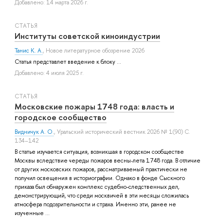
Добавлено: 14 марта 2026 г.
СТАТЬЯ
Институты советской киноиндустрии
Танис К. А.
, Новое литературное обозрение 2026
Статья представлет введение к блоку ...
Добавлено: 4 июля 2025 г.
СТАТЬЯ
Московские пожары 1748 года: власть и
городское сообщество
Видничук А. О.
, Уральский исторический вестник 2026 № 1(90) С.
134–142
В статье изучается ситуация, возникшая в городском сообществе
Москвы вследствие череды пожаров весны-лета 1748 года. В отличие
от других московских пожаров, рассматриваемый практически не
получил освещения в историографии. Однако в фонде Сыскного
приказа был обнаружен комплекс судебно-следственных дел,
демонстрирующий, что среди москвичей в эти месяцы сложилась
атмосфера подозрительности и страха. Именно эти, ранее не
изученные ...