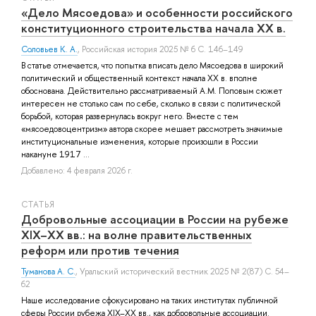
«Дело Мясоедова» и особенности российского
конституционного строительства начала XX в.
Соловьев К. А.
, Российская история 2025 № 6 С. 146–149
В статье отмечается, что попытка вписать дело Мясоедова в широкий
политический и общественный контекст начала XX в. вполне
обоснована. Действительно рассматриваемый А.М. Поповым сюжет
интересен не столько сам по себе, сколько в связи с политической
борьбой, которая развернулась вокруг него. Вместе с тем
«мясоедовоцентризм» автора скорее мешает рассмотреть значимые
институциональные изменения, которые произошли в России
накануне 1917 ...
Добавлено: 4 февраля 2026 г.
СТАТЬЯ
Добровольные ассоциации в России на рубеже
XIX–XX вв.: на волне правительственных
реформ или против течения
Туманова А. С.
, Уральский исторический вестник 2025 № 2(87) С. 54–
62
Наше исследование сфокусировано на таких институтах публичной
сферы России рубежа XIX–XX вв., как добровольные ассоциации.