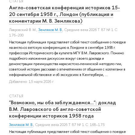
СТАТЬЯ
Англо-советская конференция историков 15-
20 сентября 1958 г., Лондон (публикация и
комментарии М. В. Землякова)
Лавровский В. М.
,
Земляков М. В.
, Средние века 2026 Т. 87 № 1 С.
176–200
Настоящая публикация представляет собой текст сообщения о поездке
на англо-со ветскую конференцию в Лондоне в сентябре 1958 г.
профессора Исторического фа культета МГУ В.М. Лавровского. Помимо
подробного изложения дискуссии вокруг своего доклада и
демонстрации преимущества марксистско-ленинской методоло гии,
советский историк рассказал о впечатлениях от общения с коллегами в
неформальной обстановке и об экскурсиях в Кентербери, ...
Добавлено: 15 марта 2026 г.
СТАТЬЯ
"Возможно, мы оба заблуждаемся...": доклад
В.М. Лавровского об англо-советской
конференции историков 1958 года
Земляков М. В.
, Средние века 2026 Т. 87 № 1 С. 168–175
Настоящая публикация представляет собой текст сообщения о поездке