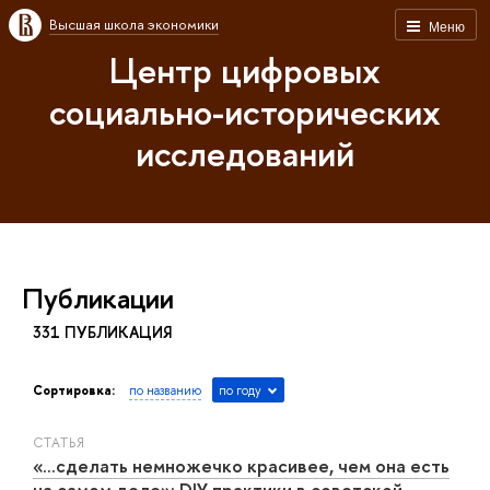
Высшая школа экономики
Меню
Центр цифровых
социально-исторических
исследований
Публикации
331 ПУБЛИКАЦИЯ
Сортировка:
по названию
по году
СТАТЬЯ
«...сделать немножечко красивее, чем она есть
на самом деле»: DIY практики в советской