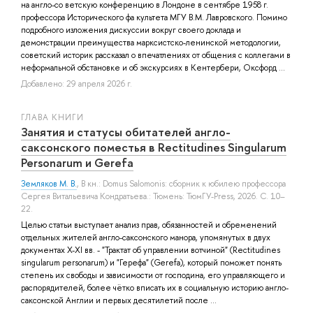
на англо-со ветскую конференцию в Лондоне в сентябре 1958 г.
профессора Исторического фа культета МГУ В.М. Лавровского. Помимо
подробного изложения дискуссии вокруг своего доклада и
демонстрации преимущества марксистско-ленинской методологии,
советский историк рассказал о впечатлениях от общения с коллегами в
неформальной обстановке и об экскурсиях в Кентербери, Оксфорд ...
Добавлено: 29 апреля 2026 г.
ГЛАВА КНИГИ
Занятия и статусы обитателей англо-
саксонского поместья в Rectitudines Singularum
Personarum и Gerefa
Земляков М. В.
, В кн.: Domus Salomonis: сборник к юбилею профессора
Сергея Витальевича Кондратьева.: Тюмень: ТюмГУ-Press, 2026. С. 10–
22.
Целью статьи выступает анализ прав, обязанностей и обременений
отдельных жителей англо-саксонского манора, упомянутых в двух
документах X-XI вв. - "Трактат об управлении вотчиной" (Rectitudines
singularum personarum) и "Герефа" (Gerefa), который поможет понять
степень их свободы и зависимости от господина, его управляющего и
распорядителей, более чётко вписать их в социальную историю англо-
саксонской Англии и первых десятилетий после ...