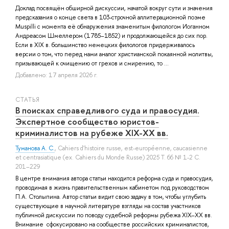
Доклад посвящён обширной дискуссии, начатой вокруг сути и значения
предсказания о конце света в 103-строчной аллитерационной поэме
Muspilli с момента её обнаружения знаменитым филологом Иоганном
Андреасом Шмеллером (1785–1852) и продолжающейся до сих пор.
Если в XIX в. большинство немецких филологов придерживалось
версии о том, что перед нами аналог христианской покаянной молитвы,
призывающей к очищению от грехов и смирению, то ...
Добавлено: 17 апреля 2026 г.
СТАТЬЯ
В поисках справедливого суда и правосудия.
Экспертное сообщество юристов-
криминалистов на рубеже XIX-XX вв.
Туманова А. С.
, Cahiers d'histoire russe, est-européenne, caucasienne
et centrasiatique (ex. Cahiers du Monde Russe) 2025 Т. 66 № 1-2 С.
201–229
В центре внимания автора статьи находится реформа суда и правосудия,
проводимая в жизнь правительственным кабинетом под руководством
П.А. Столыпина. Автор статьи видит свою задачу в том, чтобы углубить
существующие в научной литературе взгляды на состав участников
публичной дискуссии по поводу судебной реформы рубежа XIX–XX вв.
Внимание сфокусировано на сообществе российских криминалистов,