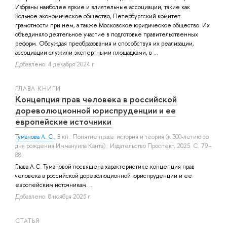
Избраны наиболее яркие и влиятельные ассоциации, такие как
Вольное экономическое общество, Петербургский комитет
грамотности при нем, а также Московское юридическое общество. Их
объединяло деятельное участие в подготовке правительственных
реформ. Обсуждая преобразования и способствуя их реализации,
ассоциации служили экспертными площадками, в ...
Добавлено: 4 декабря 2024 г.
ГЛАВА КНИГИ
Концепция прав человека в российской
дореволюционной юриспруденции и ее
европейские источники
Туманова А. С.
, В кн.: Понятие права: история и теория (к 300-летию со
дня рождения Иммануила Канта).: Издательство Проспект, 2025. С. 79–
88.
Глава А.С. Тумановой посвящена характеристике концепция прав
человека в российской дореволюционной юриспруденции и ее
европейским источникам. ...
Добавлено: 8 ноября 2025 г.
СТАТЬЯ