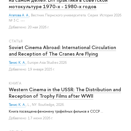
мотокультуре 1970-х - 1980-х годов
Агапова А. А.
, Вестник Пермского университета. Серия: История 2026
№ 3 С. -–-
Добавлено: 20 мая 2026 г.
СТАТЬЯ
Soviet Cinema Abroad: International Circulation
and Reception of The Cranes Are Flying
Танис К. А.
, Europe-Asia Studies 2026
Добавлено: 19 января 2025 г.
КНИГА
Western Cinema in the USSR: The Distribution and
Reception of Trophy Films after WWII
Танис К. А.
, L., NY: Routledge, 2026.
Книга посвящена феномену трофейных фильмов в СССР ...
Добавлено: 17 июня 2026 г.