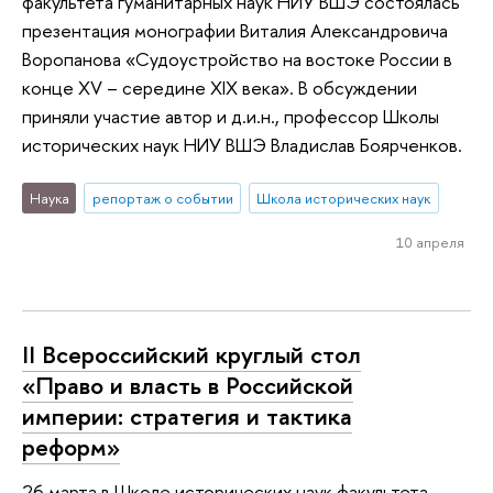
факультета гуманитарных наук НИУ ВШЭ состоялась
презентация монографии Виталия Александровича
Воропанова «Судоустройство на востоке России в
конце XV – середине XIX века». В обсуждении
приняли участие автор и д.и.н., профессор Школы
исторических наук НИУ ВШЭ Владислав Боярченков.
Наука
репортаж о событии
Школа исторических наук
10 апреля
II Всероссийский круглый стол
«Право и власть в Российской
империи: стратегия и тактика
реформ»
26 марта в Школе исторических наук факультета