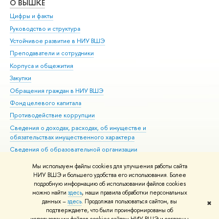
О ВЫШКЕ
ОБ
Цифры и факты
Ли
Руководство и структура
Дов
Устойчивое развитие в НИУ ВШЭ
Ол
Преподаватели и сотрудники
При
Корпуса и общежития
Вы
Закупки
При
Обращения граждан в НИУ ВШЭ
Ас
Фонд целевого капитала
До
Противодействие коррупции
Цен
Сведения о доходах, расходах, об имуществе и
Би
обязательствах имущественного характера
Об
Сведения об образовательной организации
Обр
Людям с ограниченными возможностями здоровья
Мы используем файлы cookies для улучшения работы сайта
Единая платежная страница
НИУ ВШЭ и большего удобства его использования. Более
подробную информацию об использовании файлов cookies
Работа в Вышке
можно найти
здесь
, наши правила обработки персональных
данных –
здесь
. Продолжая пользоваться сайтом, вы
✖
Редактору
подтверждаете, что были проинформированы об
© НИУ ВШЭ 1993–2026
Адреса и контакты
Условия использования