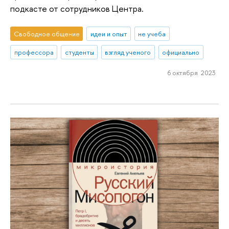
подкасте от сотрудников Центра.
Свободное общение
идеи и опыт
не учеба
профессора
студенты
взгляд ученого
официально
6 октября 2023