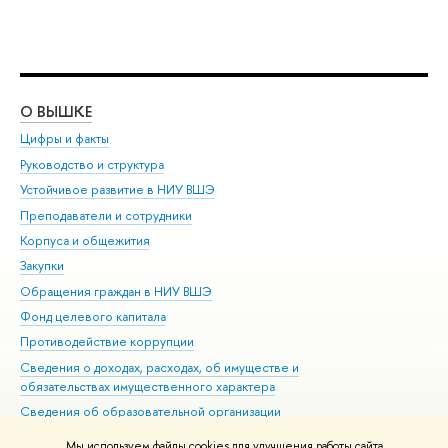
О ВЫШКЕ
ОБ
Цифры и факты
Ли
Руководство и структура
Дов
Устойчивое развитие в НИУ ВШЭ
Ол
Преподаватели и сотрудники
При
Корпуса и общежития
Вы
Закупки
При
Обращения граждан в НИУ ВШЭ
Ас
Фонд целевого капитала
До
Противодействие коррупции
Цен
Сведения о доходах, расходах, об имуществе и
Би
обязательствах имущественного характера
Об
Сведения об образовательной организации
Обр
Людям с ограниченными возможностями здоровья
Мы используем файлы cookies для улучшения работы сайта