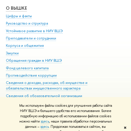
О ВЫШКЕ
ОБ
Цифры и факты
Ли
Руководство и структура
Дов
Устойчивое развитие в НИУ ВШЭ
Ол
Преподаватели и сотрудники
При
Корпуса и общежития
Вы
Закупки
При
Обращения граждан в НИУ ВШЭ
Ас
Фонд целевого капитала
До
Противодействие коррупции
Цен
Сведения о доходах, расходах, об имуществе и
Би
обязательствах имущественного характера
Об
Сведения об образовательной организации
Обр
Людям с ограниченными возможностями здоровья
Мы используем файлы cookies для улучшения работы сайта
Единая платежная страница
НИУ ВШЭ и большего удобства его использования. Более
подробную информацию об использовании файлов cookies
Работа в Вышке
можно найти
здесь
, наши правила обработки персональных
данных –
здесь
. Продолжая пользоваться сайтом, вы
✖