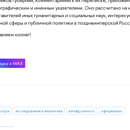
ников губерний, комментариями к их переписке, приложен
графическим и именным указателями. Оно рассчитано на 
авителей иных гуманитарных и социальных наук, интерес
ной сферы и публичной политики в позднеимперской Росс
вляем коллег!
ссора
исследования и аналитика
взгляд ученого
официально