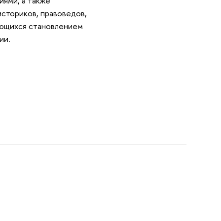
иями, а также
историков, правоведов,
ующихся становлением
ии.