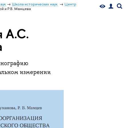
аук
Школа исторических наук
Центр
ой и Р.В. Мамцева
 А.С.
а
онографию
нальном измерении