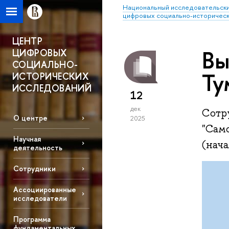
Национальный исследовательски
цифровых социально-историческ
ЦЕНТР
Вы
ЦИФРОВЫХ
СОЦИАЛЬНО-
Ту
ИСТОРИЧЕСКИХ
ИССЛЕДОВАНИЙ
12
дек
Сотр
О центре
2025
"Сам
Научная
(нача
деятельность
Сотрудники
Ассоциированные
исследователи
Программа
фундаментальных