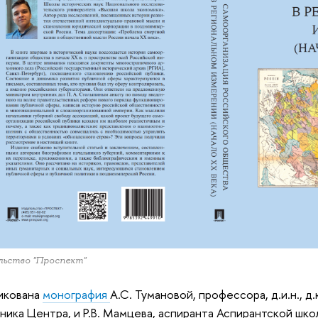
льство "Проспект"
икована
монография
А.С. Тумановой, профессора, д.и.н., д
ника Центра, и Р.В. Мамцева, аспиранта Аспирантской шко