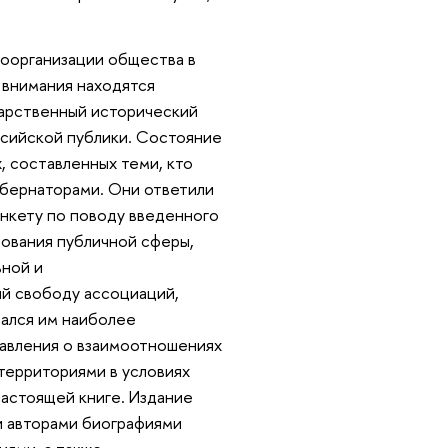
моорганизации общества в
 внимания находятся
дарственный исторический
ссийской публики. Состояние
, составленных теми, кто
убернаторами. Они ответили
нкету по поводу введенного
ования публичной сферы,
ной и
ий свободу ассоциаций,
зался им наиболее
тавления о взаимоотношениях
территориями в условиях
астоящей книге. Издание
и авторами биографиями