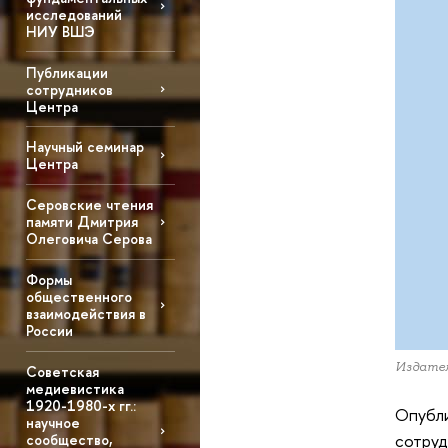
исследований
НИУ ВШЭ
Публикации
сотрудников
Центра
Научный семинар
Центра
Серовские чтения
памяти Дмитрия
Олеговича Серова
Формы
общественного
взаимодействия в
России
Издате
Советская
медиевистика
1920-1980-х гг.:
Опубл
научное
сотруд
сообщество,