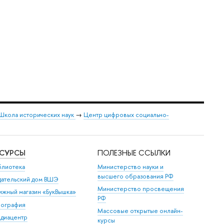
Школа исторических наук
→
Центр цифровых социально-
ЕСУРСЫ
ПОЛЕЗНЫЕ ССЫЛКИ
блиотека
Министерство науки и
высшего образования РФ
дательский дом ВШЭ
Министерство просвещения
ижный магазин «БукВышка»
РФ
пография
Массовые открытые онлайн-
диацентр
курсы