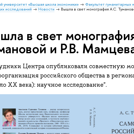
й университет «Высшая школа экономики»
Факультет гуманитарных н
их исследований
Новости
Вышла в свет монография А.С. Туманов
шла в свет монография
мановой и Р.В. Мамцев
удники Центра опубликовали совместную м
оорганизация российского общества в регио
ло XX века): научное исследование".