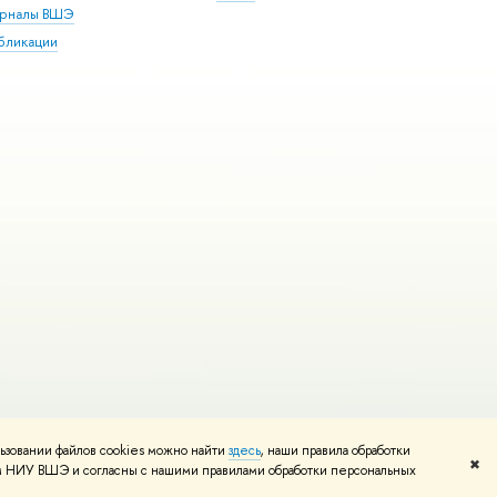
рналы ВШЭ
бликации
ьзовании файлов cookies можно найти
здесь
, наши правила обработки
и
Карта сайта
Редактору
✖
том НИУ ВШЭ и согласны с нашими правилами обработки персональных