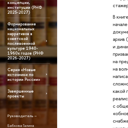
концепции,
стажер
институции (РНФ
2025-2027)
В книг
начале
Формирование
национальных
докуме
нарративов в
советской
архив 
послевоенной
и дина
культуре 1940-
1960х годов (РНФ
призва
2026-2027)
на пре
на вол
Серия «Новые
источники по
написа
истории России»
сложно
какой 
Завершенные
проекты
реалис
с обще
«обнов
Руководитель –
снабже
Бабкова Галина