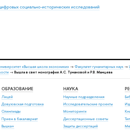
цифровых социально-исторических исследований
университет «Высшая школа экономики»
→
Факультет гуманитарных наук
→
вости
→
Вышла в свет монография А.С. Тумановой и Р.В. Мамцева
ОБРАЗОВАНИЕ
НАУКА
Р
Лицей
Научные подразделения
Би
Довузовская подготовка
Исследовательские проекты
Из
Олимпиады
Мониторинги
Кн
Прием в бакалавриат
Диссертационные советы
Ти
Вышка+
Защиты диссертаций
Ме