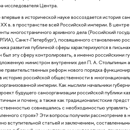
а-исследователя Центра.
е впервые в исторической науке воссоздается история са
 XX в. в пространстве всей Российской империи. В центре
нты многостраничного архивного дела (Российский госу
(РГИА), Санкт-Петербург), посвященного становлению ро
мика развития публичной сферы характеризуются в письмах
н был эту сферу контролировать, а именно российскими г
дложенную министром внутренних дел П. А. Столыпиным а
не правительственных реформ нового порядка функционир
в историю российской общественности в многонациональ
организованной империи. Как мыслили начальники губерн
проект будущего самоорганизации российской публики ка
тичным и почему, а также как традиционалистские предс
ственностью совмещались с необходимостью управлять 
ленного строя»? Эти вопросы получили рассмотрение в н
но вступительной статьей и заключением, составленным