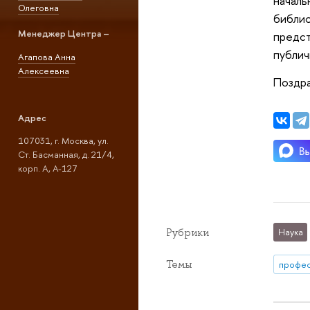
началь
Олеговна
библио
Менеджер Центра –
предст
публич
Агапова Анна
Алексеевна
Поздра
Адрес
107031, г. Москва, ул.
Ст. Басманная, д. 21/4,
корп. А, А-127
Рубрики
Наука
Темы
профе