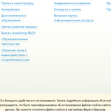
Прием в магистратуру
Академическое развитие
Жу
Аспирантура
Конкурсы и гранты
Пу
Дополнительное
Внешние научно-
образование
информационные ресурсы
Центр развития карьеры
Бизнес-инкубатор ВШЭ
Образовательные
партнерства
Обратная связь и
взаимодействие с
получателями услуг
 и большего удобства его использования. Более подробную информацию об испол
онтакты
Условия использования материалов
Политика конфиденциальност
подтверждаете, что были проинформированы об использовании файлов cookies сай
ботаны в
Школе дизайна НИУ ВШЭ
данных. Вы можете отключить файлы cookies в настройках Вашего браузера.