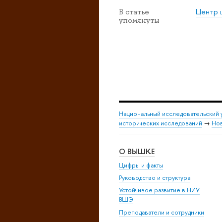
Центр 
В статье
упомянуты
Национальный исследовательский 
исторических исследований
→
Но
О ВЫШКЕ
Цифры и факты
Руководство и структура
Устойчивое развитие в НИУ
ВШЭ
Преподаватели и сотрудники