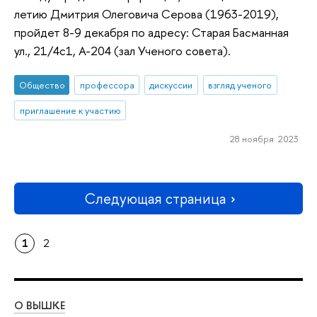
летию Дмитрия Олеговича Серова (1963-2019),
пройдет 8-9 декабря по адресу: Старая Басманная
ул., 21/4с1, А-204 (зал Ученого совета).
Общество
профессора
дискуссии
взгляд ученого
приглашение к участию
28 ноября 2023
Следующая страница
1
2
О ВЫШКЕ
ОБ