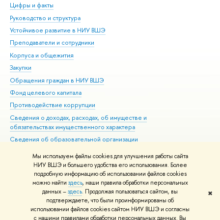
Цифры и факты
Ли
Руководство и структура
Дов
Устойчивое развитие в НИУ ВШЭ
Ол
Преподаватели и сотрудники
При
Корпуса и общежития
Вы
Закупки
При
Обращения граждан в НИУ ВШЭ
Ас
Фонд целевого капитала
До
Противодействие коррупции
Цен
Сведения о доходах, расходах, об имуществе и
Би
обязательствах имущественного характера
Об
Сведения об образовательной организации
Обр
Людям с ограниченными возможностями здоровья
Мы используем файлы cookies для улучшения работы сайта
Единая платежная страница
НИУ ВШЭ и большего удобства его использования. Более
подробную информацию об использовании файлов cookies
Работа в Вышке
можно найти
здесь
, наши правила обработки персональных
данных –
здесь
. Продолжая пользоваться сайтом, вы
✖
Редактору
подтверждаете, что были проинформированы об
© НИУ ВШЭ 1993–2026
Адреса и контакты
Условия использования
использовании файлов cookies сайтом НИУ ВШЭ и согласны
с нашими правилами обработки персональных данных. Вы
материалов
Политика конфиденциальности
Карта сайта