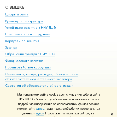
О ВЫШКЕ
ОБ
Цифры и факты
Ли
Руководство и структура
Дов
Устойчивое развитие в НИУ ВШЭ
Ол
Преподаватели и сотрудники
При
Корпуса и общежития
Вы
Закупки
При
Обращения граждан в НИУ ВШЭ
Ас
Фонд целевого капитала
До
Противодействие коррупции
Цен
Сведения о доходах, расходах, об имуществе и
Би
обязательствах имущественного характера
Об
Сведения об образовательной организации
Обр
Людям с ограниченными возможностями здоровья
Мы используем файлы cookies для улучшения работы сайта
Единая платежная страница
НИУ ВШЭ и большего удобства его использования. Более
подробную информацию об использовании файлов cookies
Работа в Вышке
можно найти
здесь
, наши правила обработки персональных
данных –
здесь
. Продолжая пользоваться сайтом, вы
✖