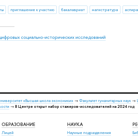
ты
приглашение к участию
бакалавриат
магистратура
аспира
цифровых социально-исторических исследований
университет «Высшая школа экономики»
→
Факультет гуманитарных наук
→
вости
→
В Центре открыт набор стажеров-исследователей на 2024 год
ОБРАЗОВАНИЕ
НАУКА
Р
Лицей
Научные подразделения
Би