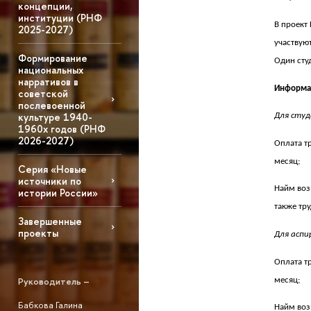
концепции,
институции (РНФ
В проект
2025-2027)
участвуют
Формирование
Один сту
национальных
нарративов в
Информац
советской
послевоенной
культуре 1940-
Для студ
1960х годов (РНФ
2026-2027)
Оплата т
месяц;
Серия «Новые
источники по
Найм воз
истории России»
также тр
Завершенные
проекты
Для аспи
Оплата т
Руководитель –
месяц;
Бабкова Галина
Найм воз