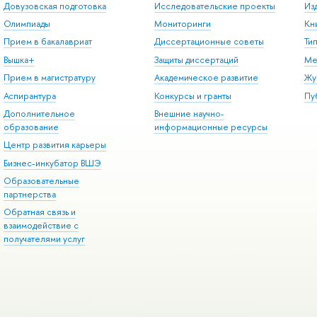
Довузовская подготовка
Исследовательские проекты
Из
Олимпиады
Мониторинги
Кн
Прием в бакалавриат
Диссертационные советы
Ти
Вышка+
Защиты диссертаций
Ме
Прием в магистратуру
Академическое развитие
Жу
Аспирантура
Конкурсы и гранты
Пу
Дополнительное
Внешние научно-
образование
информационные ресурсы
Центр развития карьеры
Бизнес-инкубатор ВШЭ
Образовательные
партнерства
Обратная связь и
взаимодействие с
получателями услуг