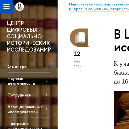
Национальный исследовательски
цифровых социально-историческ
ЦЕНТР
В 
ЦИФРОВЫХ
СОЦИАЛЬНО-
ис
ИСТОРИЧЕСКИХ
ИССЛЕДОВАНИЙ
12
фев
К уч
О центре
2024
бака
Научная
до 16
деятельность
Сотрудники
Ассоциированные
исследователи
Программа
фундаментальных