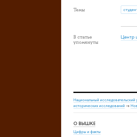
Темы
студен
Центр 
В статье
упомянуты
Национальный исследовательский 
исторических исследований
→
Но
О ВЫШКЕ
Цифры и факты