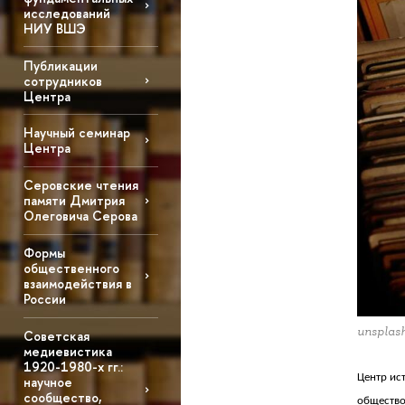
исследований
НИУ ВШЭ
Публикации
сотрудников
Центра
Научный семинар
Центра
Серовские чтения
памяти Дмитрия
Олеговича Серова
Формы
общественного
взаимодействия в
России
unsplas
Советская
медиевистика
1920-1980-х гг.:
Центр ис
научное
сообщество,
общество