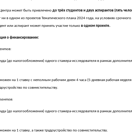
 Центра может быть привлечено
до трёх студентов и двух аспирантов (пять чело
 ни в одном из проектов Тематического плана 2024 года, на условиях срочного 
дент или аспирант может принять участие только
в одном проекте.
ия о финансировании:
ентов:
руда (до налогообложения) одного стажера-исследователя в рамках дополнитель
можен на 1 ставку с неполным рабочим днем 4 часа (5-дневная рабочая неделя
удоустройство по совместительству.
рантов:
руда (до налогообложения) одного стажера-исследователя в рамках дополнитель
можен на 1 ставку, а также трудоустройство по совместительству.