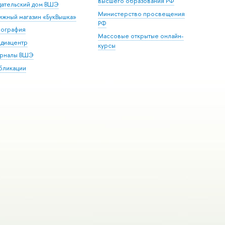
высшего образования РФ
дательский дом ВШЭ
Министерство просвещения
ижный магазин «БукВышка»
РФ
пография
Массовые открытые онлайн-
диацентр
курсы
рналы ВШЭ
бликации