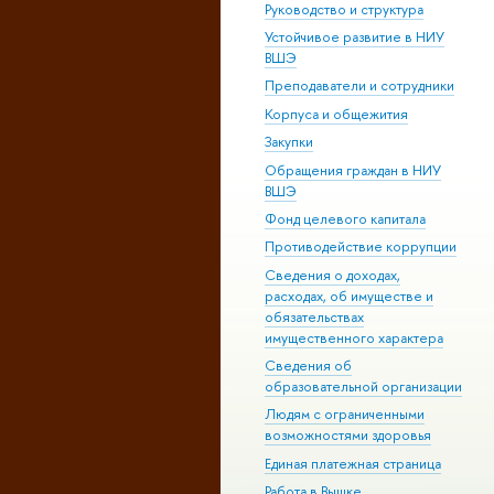
Руководство и структура
Устойчивое развитие в НИУ
ВШЭ
Преподаватели и сотрудники
Корпуса и общежития
Закупки
Обращения граждан в НИУ
ВШЭ
Фонд целевого капитала
Противодействие коррупции
Сведения о доходах,
расходах, об имуществе и
обязательствах
имущественного характера
Сведения об
образовательной организации
Людям с ограниченными
возможностями здоровья
Единая платежная страница
Работа в Вышке