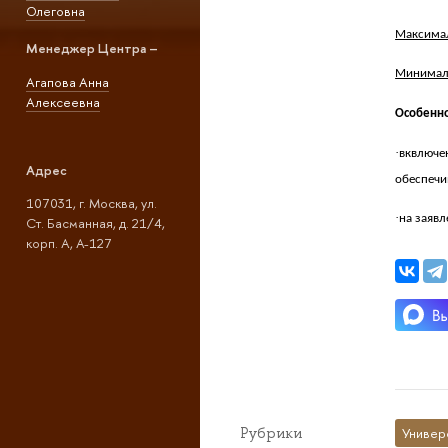
Олеговна
Максимал
Менеджер Центра –
Минималь
Агапова Анна
Алексеевна
Особенно
·
вквлюче
Адрес
обеспечи
107031, г. Москва, ул.
·
на заявл
Ст. Басманная, д. 21/4,
корп. А, А-127
Рубрики
Универ