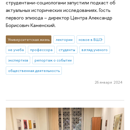
струдентами-социологами запустили подкаст об
актуальных исторических исследованиях. Гость
первого эпизода – директор Центра Александр
Борисович Каменский.
Университетская жизнь
лектории
новое в ВШЭ
не учеба
профессора
студенты
взгляд ученого
экспертиза
репортаж о событии
общественная деятельность
26 января 2024