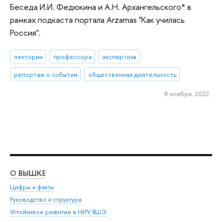
Беседа И.И. Федюкина и А.Н. Архангельского* в
рамках подкаста портала Arzamas "Как училась
Россия".
лектории
профессора
экспертиза
репортаж о событии
общественная деятельность
8 ноября 2022
О ВЫШКЕ
ОБ
Цифры и факты
Ли
Руководство и структура
Дов
Устойчивое развитие в НИУ ВШЭ
Ол