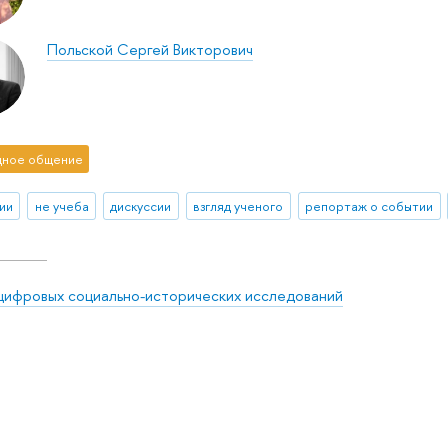
Польской Сергей Викторович
ное общение
ии
не учеба
дискуссии
взгляд ученого
репортаж о событии
цифровых социально-исторических исследований