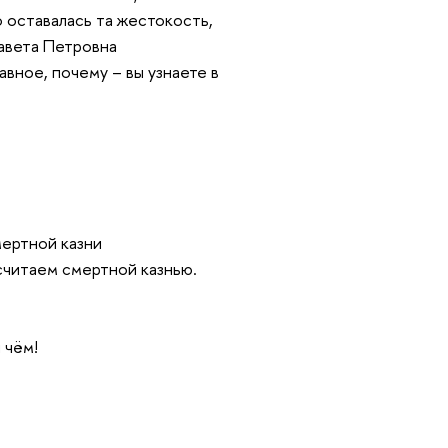
о оставалась та жестокость,
авета Петровна
авное, почему – вы узнаете в
мертной казни
 считаем смертной казнью.
 чём!