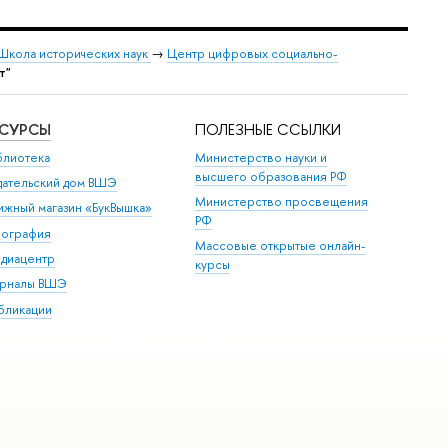
Школа исторических наук
→
Центр цифровых социально-
т"
ЕСУРСЫ
ПОЛЕЗНЫЕ ССЫЛКИ
блиотека
Министерство науки и
высшего образования РФ
дательский дом ВШЭ
Министерство просвещения
ижный магазин «БукВышка»
РФ
пография
Массовые открытые онлайн-
диацентр
курсы
рналы ВШЭ
бликации