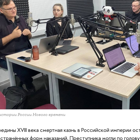
стории России Нового времени
едины XVIII века смертная казнь в Российской империи ос
странённых форм наказаний. Преступника могли по голову 