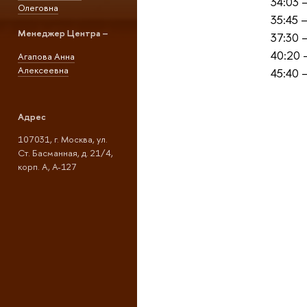
34:03 
Олеговна
35:45 
Менеджер Центра –
37:30 
40:20 
Агапова Анна
Алексеевна
45:40 
Адрес
107031, г. Москва, ул.
Ст. Басманная, д. 21/4,
корп. А, А-127