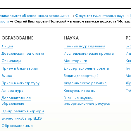
университет «Высшая школа экономики»
→
Факультет гуманитарных наук
→
вости
→
Сергей Викторович Польской - в новом выпуске подкаста "Исткас
ОБРАЗОВАНИЕ
НАУКА
Р
Лицей
Научные подразделения
Би
Довузовская подготовка
Исследовательские проекты
Из
Олимпиады
Мониторинги
Кн
Прием в бакалавриат
Диссертационные советы
Ти
Вышка+
Защиты диссертаций
Ме
Прием в магистратуру
Академическое развитие
Жу
Аспирантура
Конкурсы и гранты
Пу
Дополнительное
Внешние научно-
образование
информационные ресурсы
Центр развития карьеры
Бизнес-инкубатор ВШЭ
Образовательные