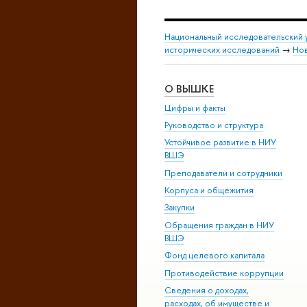
Национальный исследовательский 
исторических исследований
→
Но
О ВЫШКЕ
Цифры и факты
Руководство и структура
Устойчивое развитие в НИУ
ВШЭ
Преподаватели и сотрудники
Корпуса и общежития
Закупки
Обращения граждан в НИУ
ВШЭ
Фонд целевого капитала
Противодействие коррупции
Сведения о доходах,
расходах, об имуществе и