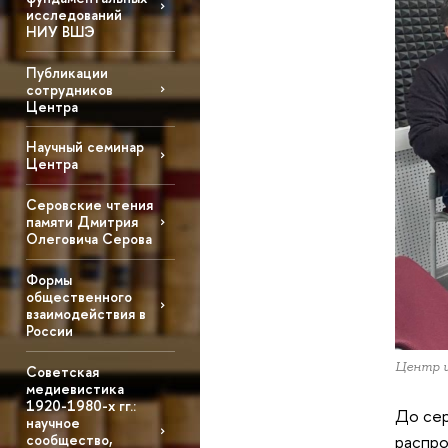
исследований
НИУ ВШЭ
Публикации
сотрудников
Центра
Научный семинар
Центра
Серовские чтения
памяти Дмитрия
Олеговича Серова
Формы
общественного
взаимодействия в
России
Центр и
Советская
медиевистика
1920-1980-х гг.:
До сер
научное
распро
сообщество,