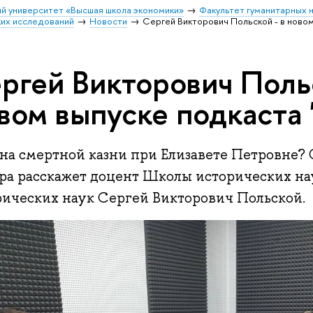
й университет «Высшая школа экономики»
Факультет гуманитарных н
их исследований
Новости
Сергей Викторович Польской - в новом
ргей Викторович Польс
вом выпуске подкаста 
на смертной казни при Елизавете Петровне? 
ра расскажет доцент Школы исторических на
рических наук Сергей Викторович Польской.