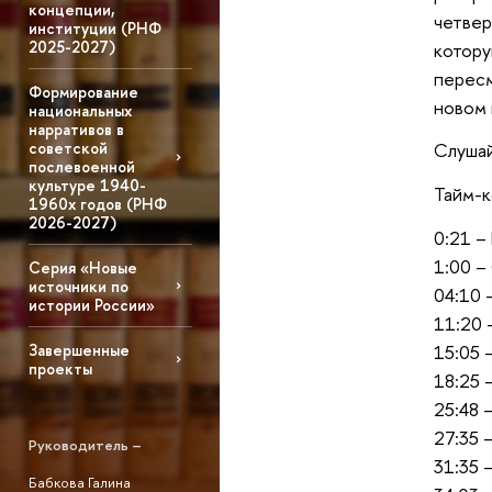
концепции,
четвер
институции (РНФ
2025-2027)
котору
пересм
Формирование
новом 
национальных
нарративов в
советской
Слушай
послевоенной
культуре 1940-
Тайм-к
1960х годов (РНФ
2026-2027)
0:21 –
1:00 –
Серия «Новые
источники по
04:10 
истории России»
11:20 
Завершенные
15:05 
проекты
18:25 
25:48 
27:35 
Руководитель –
31:35 
Бабкова Галина