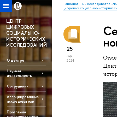
Национальный исследовательски
цифровых социально-историческ
ЦЕНТР
Се
ЦИФРОВЫХ
СОЦИАЛЬНО-
но
ИСТОРИЧЕСКИХ
ИССЛЕДОВАНИЙ
25
мар
Отме
О центре
2024
Цент
Научная
исто
деятельность
Сотрудники
Ассоциированные
исследователи
Программа
фундаментальных