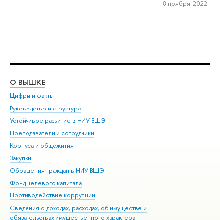
8 ноября 2022
О ВЫШКЕ
ОБ
Цифры и факты
Ли
Руководство и структура
Дов
Устойчивое развитие в НИУ ВШЭ
Ол
Преподаватели и сотрудники
При
Корпуса и общежития
Вы
Закупки
При
Обращения граждан в НИУ ВШЭ
Ас
Фонд целевого капитала
До
Противодействие коррупции
Цен
Сведения о доходах, расходах, об имуществе и
Би
обязательствах имущественного характера