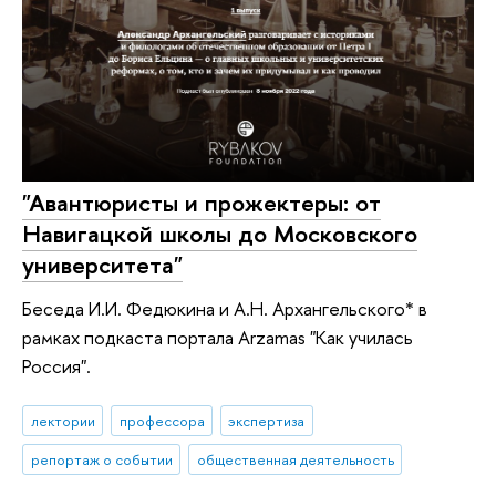
"Авантюристы и прожектеры: от
Навигацкой школы до Московского
университета"
Беседа И.И. Федюкина и А.Н. Архангельского* в
рамках подкаста портала Arzamas "Как училась
Россия".
лектории
профессора
экспертиза
репортаж о событии
общественная деятельность