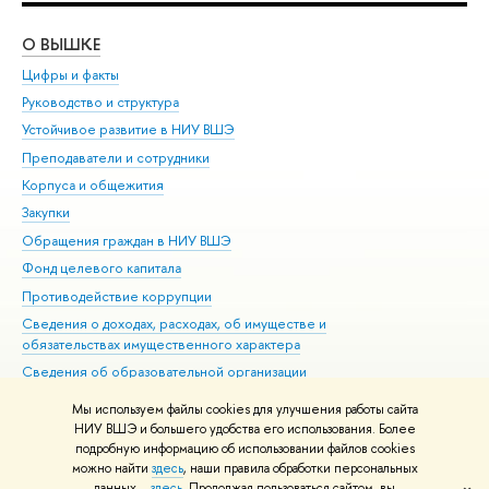
О ВЫШКЕ
ОБ
Цифры и факты
Ли
Руководство и структура
Дов
Устойчивое развитие в НИУ ВШЭ
Ол
Преподаватели и сотрудники
При
Корпуса и общежития
Вы
Закупки
При
Обращения граждан в НИУ ВШЭ
Ас
Фонд целевого капитала
До
Противодействие коррупции
Цен
Сведения о доходах, расходах, об имуществе и
Би
обязательствах имущественного характера
Об
Сведения об образовательной организации
Обр
Людям с ограниченными возможностями здоровья
Мы используем файлы cookies для улучшения работы сайта
Единая платежная страница
НИУ ВШЭ и большего удобства его использования. Более
подробную информацию об использовании файлов cookies
Работа в Вышке
можно найти
здесь
, наши правила обработки персональных
данных –
здесь
. Продолжая пользоваться сайтом, вы