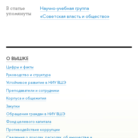
Научно-учебная группа
В статье
упомянуты
«Советская власть и общество»
О ВЫШКЕ
ОБ
Цифры и факты
Ли
Руководство и структура
Дов
Устойчивое развитие в НИУ ВШЭ
Ол
Преподаватели и сотрудники
При
Корпуса и общежития
Вы
Закупки
При
Обращения граждан в НИУ ВШЭ
Ас
Фонд целевого капитала
До
Противодействие коррупции
Цен
Сведения о доходах, расходах, об имуществе и
Би