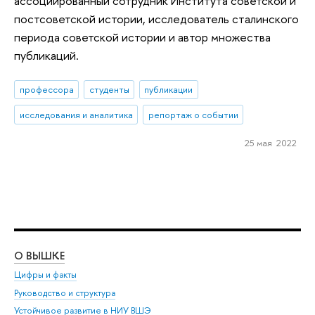
ассоциированный сотрудник Института советской и
постсоветской истории, исследователь сталинского
периода советской истории и автор множества
публикаций.
профессора
студенты
публикации
исследования и аналитика
репортаж о событии
25 мая 2022
О ВЫШКЕ
ОБ
Цифры и факты
Ли
Руководство и структура
Дов
Устойчивое развитие в НИУ ВШЭ
Ол