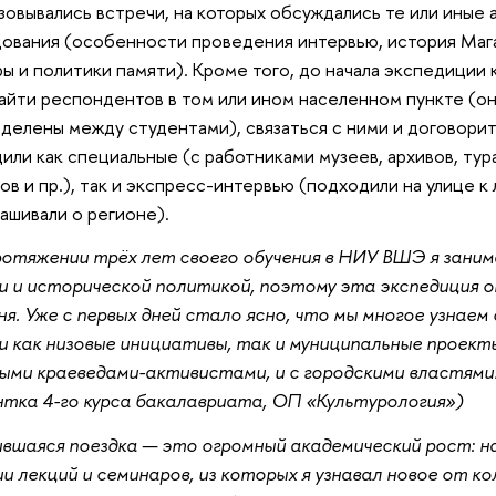
зовывались встречи, на которых обсуждались те или иные
ования (особенности проведения интервью, история Маг
ры и политики памяти). Кроме того, до начала экспедиции
айти респондентов в том или ином населенном пункте (он
делены между студентами), связаться с ними и договорит
или как специальные (с работниками музеев, архивов, тура
ов и пр.), так и экспресс-интервью (подходили на улице к
ашивали о регионе).
отяжении трёх лет своего обучения в НИУ ВШЭ я зани
 и исторической политикой, поэтому эта экспедиция о
ня. Уже с первых дней стало ясно, что мы многое узнае
и как низовые инициативы, так и муниципальные проекты
ми краеведами-активистами, и с городскими властями»
тка 4-го курса бакалавриата, ОП «Культурология»)
ившаяся поездка — это огромный академический рост: 
ии лекций и семинаров, из которых я узнавал новое от к