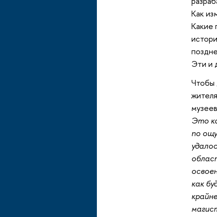
разраб
Как из
Какие 
истори
поздне
Эти и 
Чтобы 
жителя
музеев
Это ка
по ощу
удалос
облас
освоен
как бу
крайне
магис