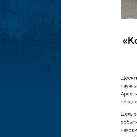
«Ко
Десять
научны
Арсени
поздне
Цель э
событи
находи