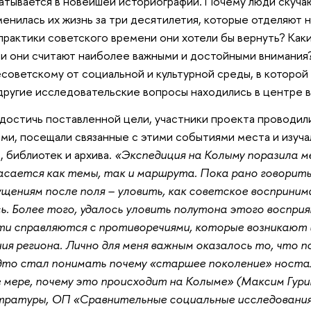
атывается в новейшей историографии. Почему люди скуча
менилась их жизнь за три десятилетия, которые отделяют 
практики советского времени они хотели бы вернуть? Ка
и они считают наиболее важными и достойными внимания?
советскому от социальной и культурной среды, в которой
другие исследовательские вопросы находились в центре
достичь поставленной цели, участники проекта проводил
ми, посещали связанные с этими событиями места и изуча
, библиотек и архива.
«Экспедиция на Колыму поразила м
сается как темы, так и маршрута. Пока рано говорить 
щениям после поля – уловить, как советское восприни
ь. Более того, удалось уловить полутона этого восприя
ти справляются с противоречиями, которые возникают 
ия региона. Лично для меня важным оказалось то, что п
дто стал понимать почему «старшее поколение» ностал
 мере, почему это происходит на Колыме» (Максим Гурин
тратуры, ОП «Сравнительные социальные исследования