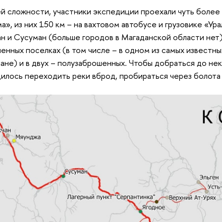
й сложности, участники экспедиции проехали чуть более
а», из них 150 км – на вахтовом автобусе и грузовике «У
н и Сусуман (больше городов в Магаданской области нет)
енных поселках (в том числе – в одном из самых известн
ане) и в двух – полузаброшенных. Чтобы добраться до не
илось переходить реки вброд, пробираться через болота 