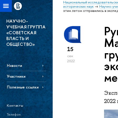
Национальный исследовательски
исторических наук
Научно-уче
этим летом отправились в экспе
НАУЧНО-
Ру
УЧЕБНАЯ ГРУППА
«СОВЕТСКАЯ
Ма
ВЛАСТЬ И
ОБЩЕСТВО»
15
гр
сен
эк
2022
Новости
ме
Участники
Полезные ссылки
Эксп
2022
Контакты
Телефон: