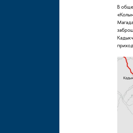
В обще
«Колым
Магада
заброш
Кадыкч
приход