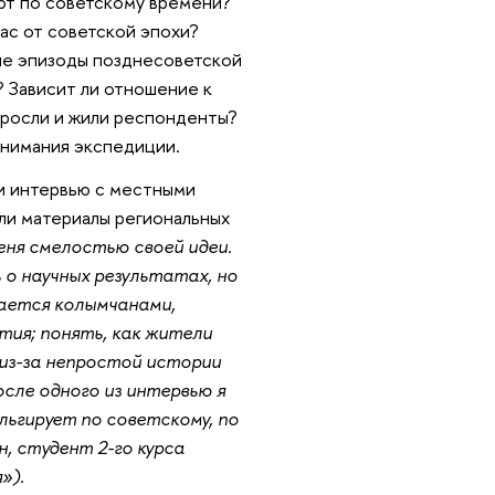
ют по советскому времени?
нас от советской эпохи?
кие эпизоды позднесоветской
 Зависит ли отношение к
 росли и жили респонденты?
 внимания экспедиции.
и интервью с местными
ли материалы региональных
еня смелостью своей идеи.
о научных результатах, но
мается колымчанами,
тия; понять, как жители
из-за непростой истории
осле одного из интервью я
ьгирует по советскому, по
, студент 2-го курса
»).