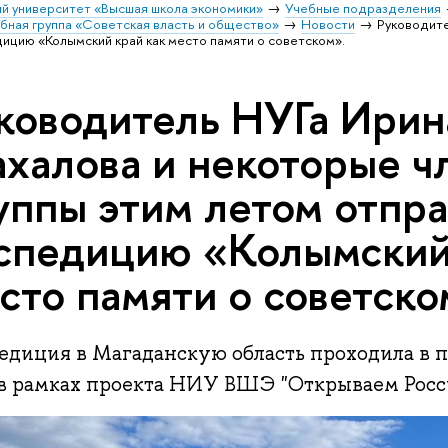
й университет «Высшая школа экономики»
Учебные подразделения
бная группа «Советская власть и общество»
Новости
Руководите
дицию «Колымский край как место памяти о советском».
ководитель НУГа Ирин
халова и некоторые ч
уппы этим летом отпра
спедицию «Колымский
сто памяти о советско
едиция в Магаданскую область проходила в п
 в рамках проекта НИУ ВШЭ "Открываем Росси