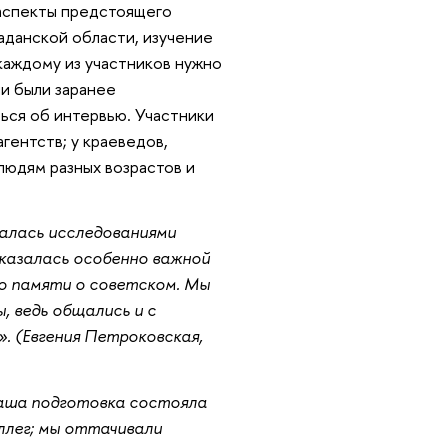
 аспекты предстоящего
аданской области, изучение
 каждому из участников нужно
и были заранее
ься об интервью. Участники
гентств; у краеведов,
 людям разных возрастов и
малась исследованиями
казалась особенно важной
м о памяти о советском. Мы
, ведь общались и с
. (Евгения Петроковская,
наша подготовка состояла
оллег; мы оттачивали