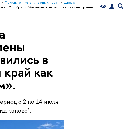
Факультет гуманитарных наук
Школа
ль НУГа Ирина Махалова и некоторые члены группы
а
лены
вились в
 край как
м».
ериод с 2 по 14 июля
ю заново".