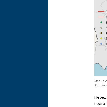
Маршрут
Карта с
Перед 
подгот