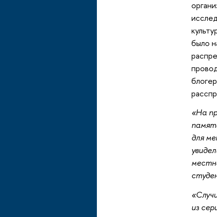
органи
исслед
культу
было н
распре
провод
блогер
расспр
«На пр
памяти
для ме
увидел
местны
студен
«Случ
из сер