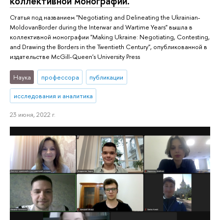
коллективной монографии.
Статья под названием "Negotiating and Delineating the Ukrainian-
MoldovanBorder during the Interwar and Wartime Years" вышла в
коллективной монографии "Making Ukraine: Negotiating, Contesting,
and Drawing the Borders in the Twentieth Century", опубликованной в
издательстве McGill-Queen's University Press
Наука
профессора
публикации
исследования и аналитика
23 июня, 2022 г.