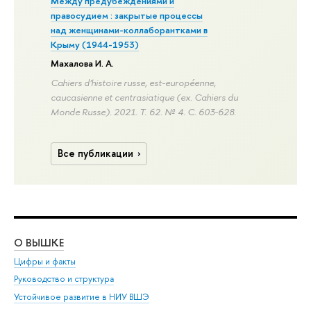
Между предубеждениями и
правосудием : закрытые процессы
над женщинами-коллаборантками в
Крыму (1944-1953)
Махалова И. А.
Cahiers d'histoire russe, est-européenne,
caucasienne et centrasiatique (ex. Cahiers du
Monde Russe). 2021. Т. 62. № 4.
С. 603-628.
Все публикации
О ВЫШКЕ
ОБ
Цифры и факты
Ли
Руководство и структура
Дов
Устойчивое развитие в НИУ ВШЭ
Ол