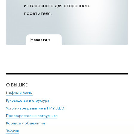
интересного для стороннего
посетителя.
Новости
О ВЫШКЕ
ОБ
Цифры и факты
Ли
Руководство и структура
Дов
Устойчивое развитие в НИУ ВШЭ
Ол
Преподаватели и сотрудники
При
Корпуса и общежития
Вы
Закупки
При