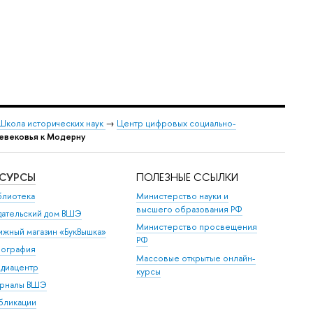
Школа исторических наук
→
Центр цифровых социально-
евековья к Модерну
ЕСУРСЫ
ПОЛЕЗНЫЕ ССЫЛКИ
блиотека
Министерство науки и
высшего образования РФ
дательский дом ВШЭ
Министерство просвещения
ижный магазин «БукВышка»
РФ
пография
Массовые открытые онлайн-
диацентр
курсы
рналы ВШЭ
бликации