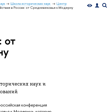
аук
Школа исторических наук
Центр
ствия в России: от Средневековья к Модерну
 от
ну
торических наук и
дований
ероссийская конференция
овья к Модерну», которую