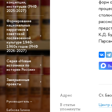
форм о
концепции,
институции (РНФ
процес
2025-2027)
столкн
Формирование
рассмо
национальных
предст
нарративов в
советской
К.Д. Б
послевоенной
Парсам
культуре 1940-
1960х годов (РНФ
2026-2027)
Серия «Новые
источники по
истории России»
Завершенные
проекты
Ст. Бас
Адрес
Руководитель –
Центр 
В статье
упомянуты
Бабкова Галина