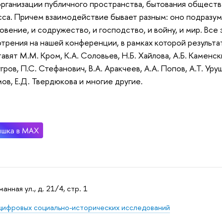
рганизации публичного пространства, бытования обществ
са. Причем взаимодействие бывает разным: оно подразум
овение, и содружество, и господство, и войну, и мир. Вс
трения на нашей конференции, в рамках которой результа
авят М.М. Кром, К.А. Соловьев, Н.Б. Хайлова, А.Б. Каменски
угров, П.С. Стефанович, В.А. Аракчеев, А.А. Попов, А.Т. Уру
ов, Е.Д. Твердюкова и многие другие.
манная ул., д. 21/4, стр. 1
цифровых социально-исторических исследований