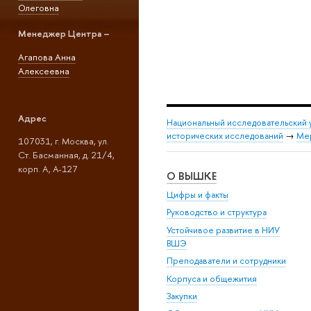
Олеговна
Менеджер Центра –
Агапова Анна
Алексеевна
Адрес
Национальный исследовательский 
исторических исследований
→
Ме
107031, г. Москва, ул.
Ст. Басманная, д. 21/4,
корп. А, А-127
О ВЫШКЕ
Цифры и факты
Руководство и структура
Устойчивое развитие в НИУ
ВШЭ
Преподаватели и сотрудники
Корпуса и общежития
Закупки