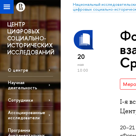
Национальный исследовательски
цифровых социально-историческ
ЦЕНТР
Фо
ЦИФРОВЫХ
СОЦИАЛЬНО-
вз
ИСТОРИЧЕСКИХ
ИССЛЕДОВАНИЙ
20
Ср
мая
О центре
10:00
Научная
Меро
деятельность
Сотрудники
I-я 
Цент
Ассоциированные
исследователи
20–21 
Программа
«Формы
фундаментальных