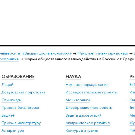
университет «Высшая школа экономики»
→
Факультет гуманитарных наук
→
роприятия
→
Формы общественного взаимодействия в России: от Средн
ОБРАЗОВАНИЕ
НАУКА
Р
Лицей
Научные подразделения
Би
Довузовская подготовка
Исследовательские проекты
Из
Олимпиады
Мониторинги
Кн
Прием в бакалавриат
Диссертационные советы
Ти
Вышка+
Защиты диссертаций
Ме
Прием в магистратуру
Академическое развитие
Жу
Аспирантура
Конкурсы и гранты
Пу