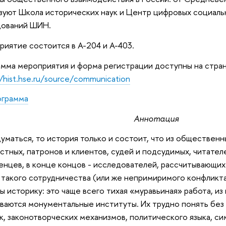
зуют Школа исторических наук и Центр цифровых социал
дований ШИН.
иятие состоится в А-204 и А-403.
мма мероприятия и форма регистрации доступны на стра
//hist.hse.ru/source/communication
ограмма
Аннотация
думаться, то история только и состоит, что из общественн
стных, патронов и клиентов, судей и подсудимых, читател
енцев, в конце концов - исследователей, рассчитывающих
такого сотрудничества (или же непримиримого конфликта
ы историку: это чаще всего тихая «муравьиная» работа, из
ваются монументальные институты. Их трудно понять без
к, законотворческих механизмов, политического языка, си