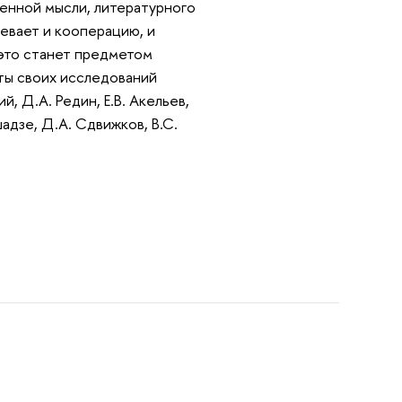
енной мысли, литературного
евает и кооперацию, и
е это станет предметом
ты своих исследований
й, Д.А. Редин, Е.В. Акельев,
шадзе, Д.А. Сдвижков, В.С.