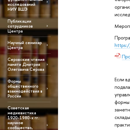
исследований
органи
НИУ ВШЭ
иссле
Публикации
Меропр
сотрудников
Центра
Програ
Научный семинар
https:
Центра
Пр
Серовские чтения
памяти Дмитрия
Олеговича Серова
Если в
Формы
общественного
подвла
взаимодействия в
управл
России
формы 
Советская
заметн
медиевистика
склады
1920-1980-х гг.:
научное
практи
сообщество,