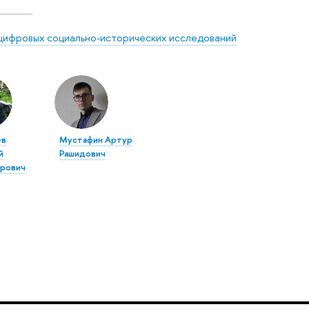
цифровых социально-исторических исследований
ев
Мустафин Артур
й
Рашидович
рович