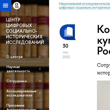
Национальный исследовательски
цифровых социально-историческ
ЦЕНТР
Ко
ЦИФРОВЫХ
СОЦИАЛЬНО-
ку
ИСТОРИЧЕСКИХ
ИССЛЕДОВАНИЙ
30
Ро
сен
О центре
2022
Сотр
Научная
деятельность
исто
Сотрудники
Ассоциированные
исследователи
Программа
фундаментальных