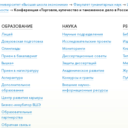
университет «Высшая школа экономики»
→
Факультет гуманитарных наук
→
вости
→
Конференция «Торговля, купечество и таможенное дело в России
ОБРАЗОВАНИЕ
НАУКА
Р
Лицей
Научные подразделения
Би
Довузовская подготовка
Исследовательские проекты
Из
Олимпиады
Мониторинги
Кн
Прием в бакалавриат
Диссертационные советы
Ти
Вышка+
Защиты диссертаций
Ме
Прием в магистратуру
Академическое развитие
Жу
Аспирантура
Конкурсы и гранты
Пу
Дополнительное
Внешние научно-
образование
информационные ресурсы
Центр развития карьеры
Бизнес-инкубатор ВШЭ
Образовательные
партнерства
Обратная связь и