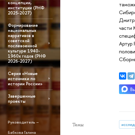
концепции,
таможе
институции (РНФ
Сибирс
2025-2027)
Дмитр
Формирование
части 
национальных
специф
нарративов в
советской
Артур 
послевоенной
половин
культуре 1940-
1960х годов (РНФ
Сборни
2026-2027)
Серия «Новые
источники по
истории России»
Завершенные
проекты
Руководитель –
Темы
исслед
Бабкова Галина