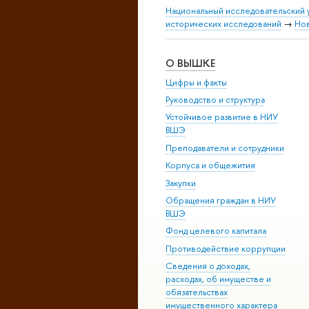
Национальный исследовательский 
исторических исследований
→
Но
О ВЫШКЕ
Цифры и факты
Руководство и структура
Устойчивое развитие в НИУ
ВШЭ
Преподаватели и сотрудники
Корпуса и общежития
Закупки
Обращения граждан в НИУ
ВШЭ
Фонд целевого капитала
Противодействие коррупции
Сведения о доходах,
расходах, об имуществе и
обязательствах
имущественного характера