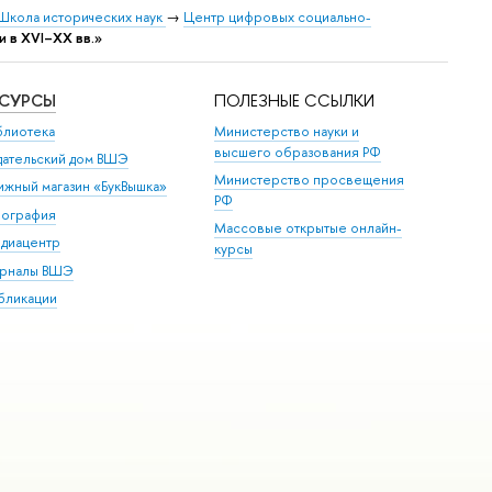
Школа исторических наук
→
Центр цифровых социально-
 в XVI–XX вв.»
ЕСУРСЫ
ПОЛЕЗНЫЕ ССЫЛКИ
блиотека
Министерство науки и
высшего образования РФ
дательский дом ВШЭ
Министерство просвещения
ижный магазин «БукВышка»
РФ
пография
Массовые открытые онлайн-
диацентр
курсы
рналы ВШЭ
бликации