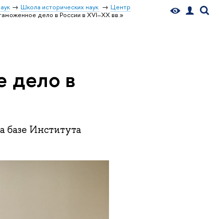
аук
Школа исторических наук
Центр
таможенное дело в России в XVI–XX вв.»
е дело в
 базе Института