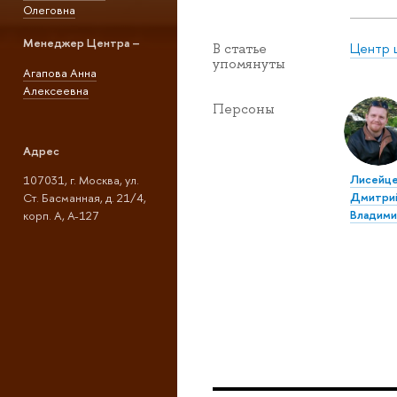
Олеговна
Менеджер Центра –
Центр 
В статье
упомянуты
Агапова Анна
Алексеевна
Персоны
Адрес
Лисейц
107031, г. Москва, ул.
Дмитри
Ст. Басманная, д. 21/4,
Владими
корп. А, А-127