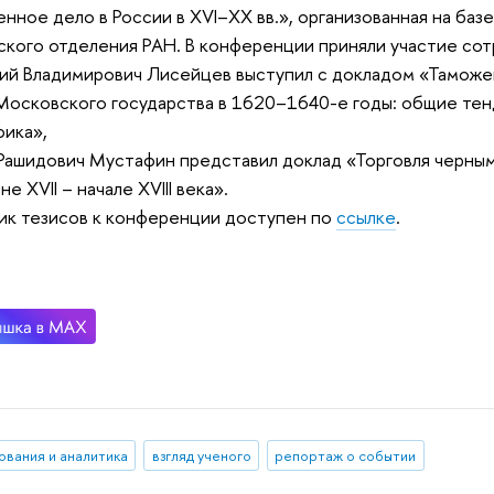
нное дело в России в XVI–XX вв.», организованная на баз
кого отделения РАН. В конференции приняли участие сот
ий Владимирович Лисейцев выступил с докладом
«Таможе
Московского государства в 1620–1640-е годы: общие тен
ика»,
Рашидович Мустафин представил доклад
«Торговля черным
е XVII – начале XVIII века».
к тезисов к конференции доступен по
ссылке
.
ования и аналитика
взгляд ученого
репортаж о событии