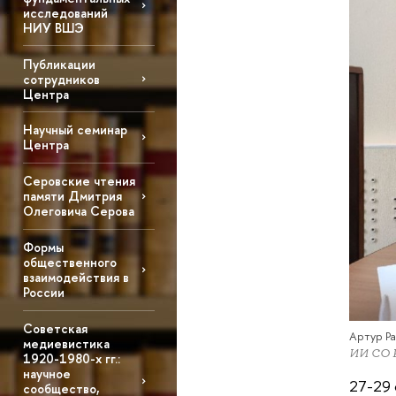
исследований
НИУ ВШЭ
Публикации
сотрудников
Центра
Научный семинар
Центра
Серовские чтения
памяти Дмитрия
Олеговича Серова
Формы
общественного
взаимодействия в
России
Советская
Артур Р
медиевистика
ИИ СО 
1920-1980-х гг.:
научное
27-29 
сообщество,