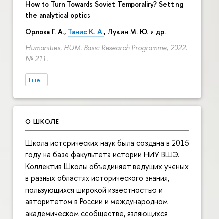
How to Turn Towards Soviet Temporaliry? Setting
the analytical optics
Орлова Г. А.
,
Танис К. А.
,
Лукин М. Ю.
и др.
Humanities. HUM. Basic Research Programme, 2022.
№ 211.
Еще...
О ШКОЛЕ
Школа исторических наук была создана в 2015
году на базе факультета истории НИУ ВШЭ.
Коллектив Школы объединяет ведущих ученых
в разных областях исторического знания,
пользующихся широкой известностью и
авторитетом в России и международном
академическом сообществе, являющихся