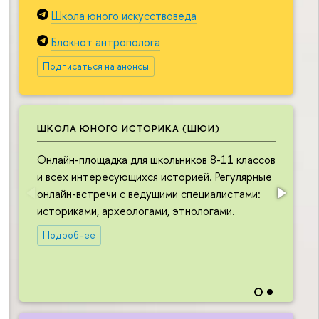
Школа юного искусствоведа
Блокнот антрополога
Подписаться на анонсы
ШКОЛА ЮНОГО ИСТОРИКА (ШЮИ)
Онлайн-площадка для школьников 8-11 классов
О
и всех интересующихся историей. Регулярные
ш
онлайн-встречи с ведущими специалистами:
и
историками, археологами, этнологами.
в
л
Подробнее
в
н
и