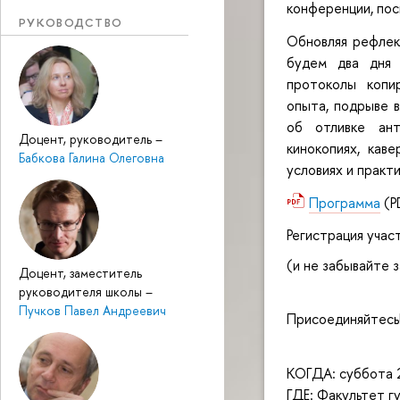
конференции, пос
РУКОВОДСТВО
Обновляя рефлек
будем два дня 
протоколы копир
опыта, подрыве 
об отливке ант
Доцент, руководитель
–
кинокопиях, кав
Бабкова Галина Олеговна
условиях и практ
Программа
(P
Регистрация учас
(и не забывайте 
Доцент, заместитель
руководителя школы
–
Пучков Павел Андреевич
Присоединяйтесь
КОГДА: суббота 
ГДЕ: Факультет г