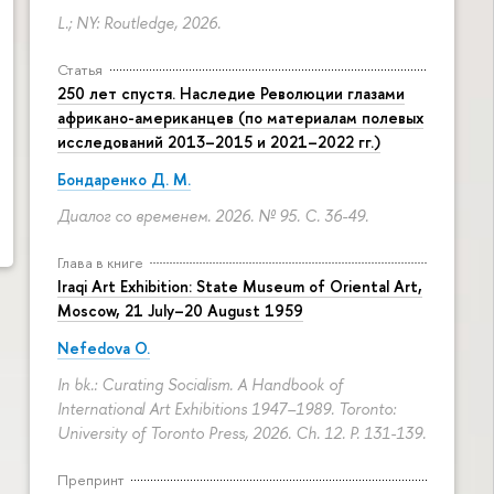
L.; NY: Routledge, 2026.
Статья
250 лет спустя. Наследие Революции глазами
африкано-американцев (по материалам полевых
исследований 2013–2015 и 2021–2022 гг.)
Бондаренко Д. М.
Диалог со временем. 2026. № 95.
С. 36-49.
Глава в книге
Iraqi Art Exhibition: State Museum of Oriental Art,
Moscow, 21 July–20 August 1959
Nefedova O.
In bk.: Curating Socialism. A Handbook of
International Art Exhibitions 1947–1989. Toronto:
University of Toronto Press, 2026. Ch. 12.
P. 131-139.
Препринт