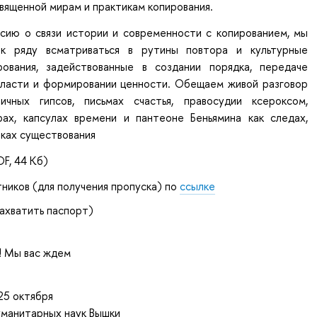
вященной мирам и практикам копирования.
сию о связи истории и современности с копированием, мы
к ряду всматриваться в рутины повтора и культурные
ования, задействованные в создании порядка, передаче
власти и формировании ценности. Обещаем живой разговор
ичных гипсов, письмах счастья, правосудии ксероксом,
ерах, капсулах времени и пантеоне Беньямина как следах,
иках существования
DF, 44 Кб)
тников (для получения пропуска) по
ссылке
захватить паспорт)
! Мы вас ждем
25 октября
уманитарных наук Вышки