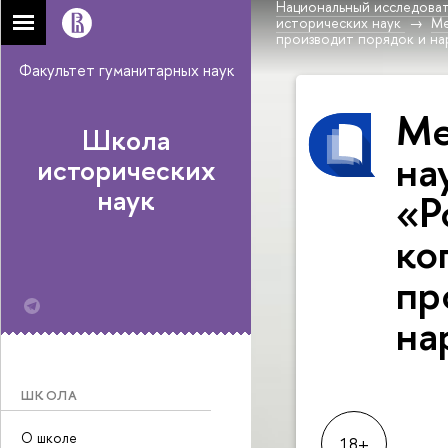
Национальный исследоват
исторических наук
Ме
производит порядок и на
Факультет гуманитарных наук
Ме
Школа
на
исторических
наук
«P
ко
пр
на
ШКОЛА
О школе
18+