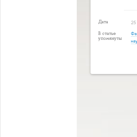
Дата
25
Фа
В статье
упомянуты
на