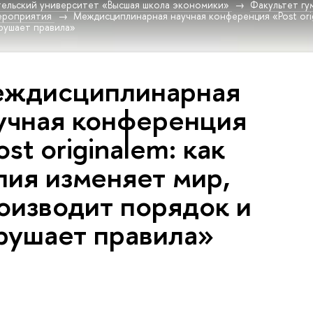
ельский университет «Высшая школа экономики»
Факультет гу
роприятия
Междисциплинарная научная конференция «Post orig
рушает правила»
ждисциплинарная
учная конференция
ost originalem: как
пия изменяет мир,
оизводит порядок и
рушает правила»