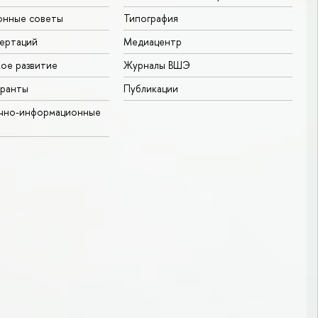
онные советы
Типография
ертаций
Медиацентр
ое развитие
Журналы ВШЭ
гранты
Публикации
учно-информационные