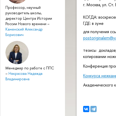
г. Москва, ул. Ст.
Профессор, научный
руководитель школы,
КОГДА: воскресе
директор Центра Истории
ГДЕ: в зуме
России Нового времени
–
Каменский Александр
для получения сс
Борисович
postoriginalem@
тезисы докладов
копировании можн
Конференция про
Менеджер по работе с ППС
–
Некрасова Надежда
Конкурса межкам
Владимировна
Академического к