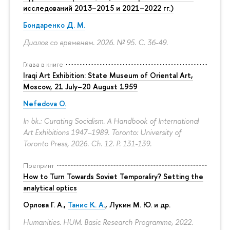
исследований 2013–2015 и 2021–2022 гг.)
Бондаренко Д. М.
Диалог со временем. 2026. № 95.
С. 36-49.
Глава в книге
Iraqi Art Exhibition: State Museum of Oriental Art,
Moscow, 21 July–20 August 1959
Nefedova O.
In bk.: Curating Socialism. A Handbook of International
Art Exhibitions 1947–1989. Toronto: University of
Toronto Press, 2026. Ch. 12.
P. 131-139.
Препринт
How to Turn Towards Soviet Temporaliry? Setting the
analytical optics
Орлова Г. А.
,
Танис К. А.
,
Лукин М. Ю.
и др.
Humanities. HUM. Basic Research Programme, 2022.