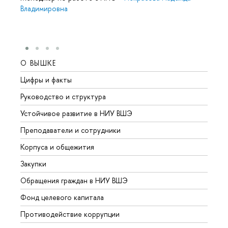
Владимировна
О ВЫШКЕ
ОБР
Цифры и факты
Лице
Руководство и структура
Довуз
Устойчивое развитие в НИУ ВШЭ
Олим
Преподаватели и сотрудники
Прием
Корпуса и общежития
Вышк
Закупки
Прием
Обращения граждан в НИУ ВШЭ
Аспир
Фонд целевого капитала
Допол
Противодействие коррупции
Центр