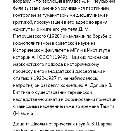
возразил, что эволюция взглядов А. И. Неусыхина
была вызвана именно усилившимся партийным
контролем за гуманитарными дисциплинами и
критикой, прозвучавшей в его адрес во время
«диспута» о книге его учителя Д. М.
Петрушевского (1928) и кампании по борьбе с
космополитизмом в советской науке на
Историческом факультете МГУ и в Институте
истории АН СССР (1949). Никаких признаков
марксистского подхода к историческому
процессу в его кандидатской диссертации и
статьях в 1922-1927 гг. не наблюдалось,
напротив, он разделял концепцию А. Допша и В.
Виттиха о существовании германской
наследственной знати и формировании поместий
с зависимым населением уже во времена Тацита
(I-II вв. н.э.).
Доцент Школы исторических наук А. В. Шарова
особенно выделила тот факт, что даже