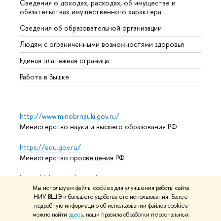
Сведения о доходах, расходах, об имуществе и
Бизне
обязательствах имущественного характера
Образ
Сведения об образовательной организации
Обрат
Людям с ограниченными возможностями здоровья
Единая платежная страница
Работа в Вышке
http://www.minobrnauki.gov.ru/
Министерство науки и высшего образования РФ
https://edu.gov.ru/
Министерство просвещения РФ
https://elearning.hse.ru/mooc
Массовые открытые онлайн-курсы
Мы используем файлы cookies для улучшения работы сайта
НИУ ВШЭ и большего удобства его использования. Более
подробную информацию об использовании файлов cookies
можно найти
здесь
, наши правила обработки персональных